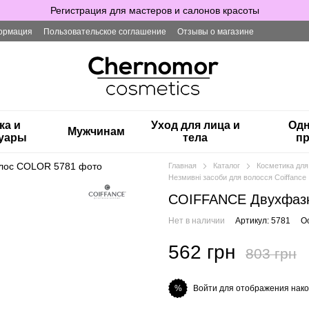
Регистрация для мастеров и салонов красоты
ормация
Пользовательское соглашение
Отзывы о магазине
ка и
Уход для лица и
Одн
Мужчинам
суары
тела
пр
Главная
Каталог
Косметика для
Незмивні засоби для волосся Coiffance
COIFFANCE Двухфазн
Нет в наличии
Артикул: 5781
О
562 грн
803 грн
Войти для отображения нако
%