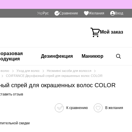
Сравнение
Укр
Рус
Желания
Вход
Мой заказ
оразовая
Дезинфекция
Маникюр
одукция
 волос
Уход для волос
Незмивні засоби для волосся
COIFFANCE Двухфазный спрей для окрашенных волос COLOR
ый спрей для окрашенных волос COLOR
ставить отзыв
К сравнению
В желания
пительной скидки