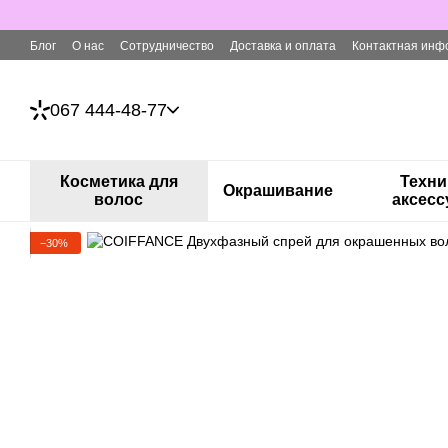
Перейти к основному контенту
Блог
О нас
Сотрудничество
Доставка и оплата
Контактная инф
067 444-48-77
Косметика для
Техни
Окрашивание
волос
аксес
−30%