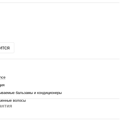
ится
ance
ция
ваемые бальзамы и кондиционеры
шенные волосы
антия