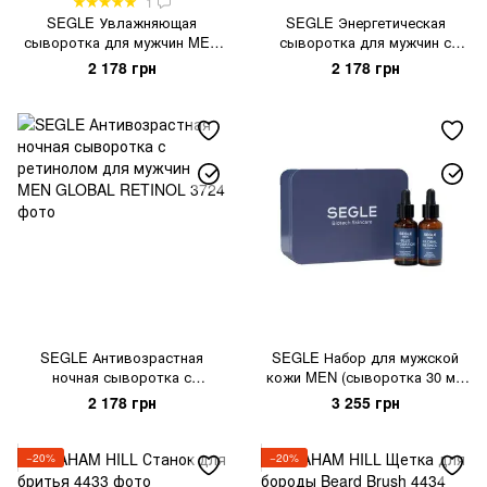
1
SEGLE Увлажняющая
SEGLE Энергетическая
сыворотка для мужчин MEN
сыворотка для мужчин с
BLUE HYDRATION
витамином C MEN ENERGY C
2 178 грн
2 178 грн
FACIAL
SEGLE Антивозрастная
SEGLE Набор для мужской
ночная сыворотка с
кожи MEN (сыворотка 30 мл
ретинолом для мужчин MEN
+ сыворотка 30 мл)
2 178 грн
3 255 грн
GLOBAL RETINOL
−20%
−20%