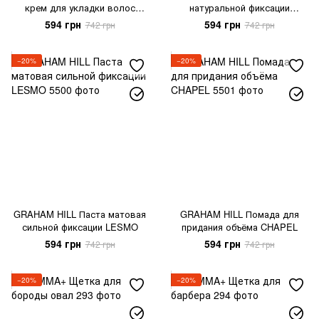
крем для укладки волос
натуральной фиксации
BROOKLANDS Styling
HANGAR Rough Paste
594 грн
594 грн
742 грн
742 грн
Treatment
−20%
−20%
GRAHAM HILL Паста матовая
GRAHAM HILL Помада для
сильной фиксации LESMO
придания объёма CHAPEL
594 грн
594 грн
742 грн
742 грн
−20%
−20%