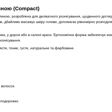
ною (Compact)
иною, розроблена для делікатного розчісування, щоденного догляд
, дбайливо масажує шкіру голови, допомагає рівномірно розподіля
ма, у дорозі або в салоні краси. Ергономічна форма забезпечує ко
розчісування.
ясте, тонке, густе, натуральне та фарбоване.
 волосся.
 подорожах.