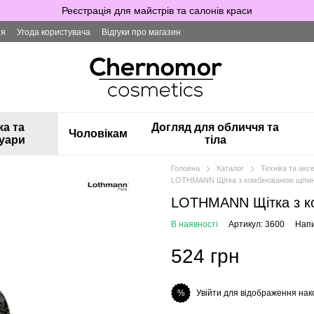
Реєстрація для майстрів та салонів краси
ія
Угода користувача
Відгуки про магазин
ка та
Догляд для обличчя та
Чоловікам
уари
тіла
Головна
Каталог
Техніка та акс
LOTHMANN Щітка з комбінованою щітин
LOTHMANN Щітка з ко
В наявності
Артикул: 3600
Напи
524 грн
Увійти для відображення нак
%