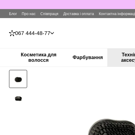
Перейти до основного контенту
Блог
Про нас
Співпраця
Доставка і оплата
Контактна інформац
067 444-48-77
Косметика для
Техні
Фарбування
волосся
аксес