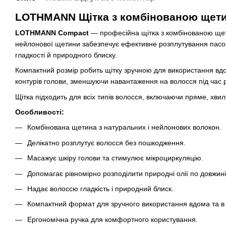
LOTHMANN Щітка з комбінованою щети
LOTHMANN Compact
— професійна щітка з комбінованою щет
нейлонової щетини забезпечує ефективне розплутування пасом
гладкості й природного блиску.
Компактний розмір робить щітку зручною для використання вдо
контурів голови, зменшуючи навантаження на волосся під час 
Щітка підходить для всіх типів волосся, включаючи пряме, хвил
Особливості:
Комбінована щетина з натуральних і нейлонових волокон.
Делікатно розплутує волосся без пошкодження.
Масажує шкіру голови та стимулює мікроциркуляцію.
Допомагає рівномірно розподілити природні олії по довжині
Надає волоссю гладкість і природний блиск.
Компактний формат для зручного використання вдома та в
Ергономічна ручка для комфортного користування.