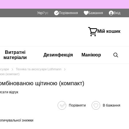
Порівняння
Укр
Рус
Бажання
Вхід
Мій кошик
Витратні
Дезинфекція
Манікюр
матеріали
есуари
Техніка та аксесуари Lothmann
ою (компакт)
мбінованою щітиною (компакт)
сати відгук
Порівняти
В бажання
опичувальної знижки