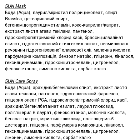
SUN Mask
Вода (Aqua), лаурил/міристил полірицинолеат, спирт
Brassica, цетеариловий спирт,
бегенамідопропілдиметиламін, коко-каприлат/капрат,
екстракт листя агави текілани, пантенол,
гідроксипропілтримоній хлорид касії, брассицилвалінат
езилат, гідрогенізований етилгексил оліват, неомилювані
речовини гідрогенізованої оливкової олії, молочна кислота,
парфумерна композиція, бензоат натрію, гліцерин, ліналоол,
гексилциннамаль, гідроксицитронелаль, цитронелол,
феноксіетанол, лимонна кислота, сорбат калію
SUN Care Spray
Вода (Aqua), арахідил/бегеніловий спирт, екстракт листя
агави текілани, пантенол, гідрогенізований фарнезен,
гліцерил олеат PCA, гідроксипропілтримоній хлорид касії,
арахідил/бегенілбетаїнат езилат, лаурил глюкозид,
полігліцерил-6 лаурат, феноксіетанол, молочна кислота,
бензоат натрію, міристил глюкозид, полігліцерил-6
дистеарат, гліцерин, парфумерна композиція, ліналоол,
гексилциннамаль, гідроксицитронелаль, цитронелол,
лімонен, лимонна кислота, сорбат калію