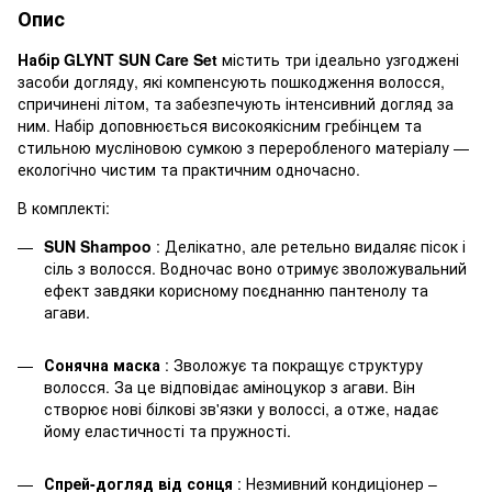
Опис
Набір
GLYNT
SUN Care Set
містить три ідеально узгоджені
засоби догляду, які компенсують пошкодження волосся,
спричинені літом, та забезпечують інтенсивний догляд за
ним. Набір доповнюється високоякісним гребінцем та
стильною мусліновою сумкою з переробленого матеріалу —
екологічно чистим та практичним одночасно.
В комплекті:
SUN Shampoo
:
Делікатно, але ретельно видаляє пісок і
сіль з волосся. Водночас воно отримує зволожувальний
ефект завдяки корисному поєднанню пантенолу та
агави.
Сонячна маска
:
Зволожує та покращує структуру
волосся. За це відповідає аміноцукор з агави. Він
створює нові білкові зв'язки у волоссі, а отже, надає
йому еластичності та пружності.
Спрей-догляд від сонця
:
Незмивний кондиціонер –