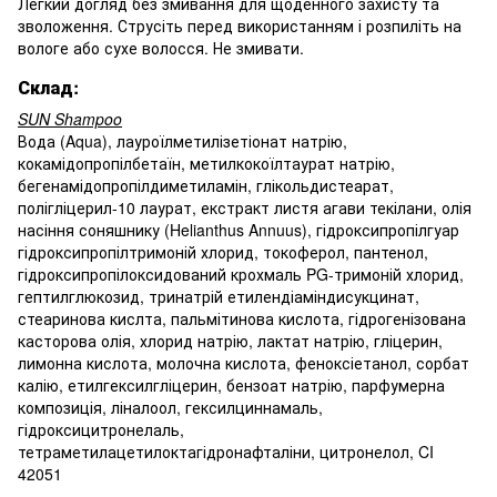
Легкий догляд без змивання для щоденного захисту та
зволоження. Струсіть перед використанням і розпиліть на
вологе або сухе волосся. Не змивати.
Склад:
SUN Shampoo
Вода (Aqua), лауроїлметилізетіонат натрію,
кокамідопропілбетаїн, метилкокоїлтаурат натрію,
бегенамідопропілдиметиламін, глікольдистеарат,
полігліцерил-10 лаурат, екстракт листя агави текілани, олія
насіння соняшнику (Helianthus Annuus), гідроксипропілгуар
гідроксипропілтримоній хлорид, токоферол, пантенол,
гідроксипропілоксидований крохмаль PG-тримоній хлорид,
гептилглюкозид, тринатрій етилендіаміндисукцинат,
стеаринова кислта, пальмітинова кислота, гідрогенізована
касторова олія, хлорид натрію, лактат натрію, гліцерин,
лимонна кислота, молочна кислота, феноксіетанол, сорбат
калію, етилгексилгліцерин, бензоат натрію, парфумерна
композиція, ліналоол, гексилциннамаль,
гідроксицитронелаль,
тетраметилацетилоктагідронафталіни, цитронелол, CI
42051