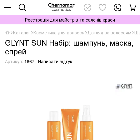
Реєстрація для майстрів та салонів краси
Каталог
Косметика для волосся
Догляд за волоссям
Ша
GLYNT SUN Набір: шампунь, маска,
спрей
Артикул:
1667
Написати відгук