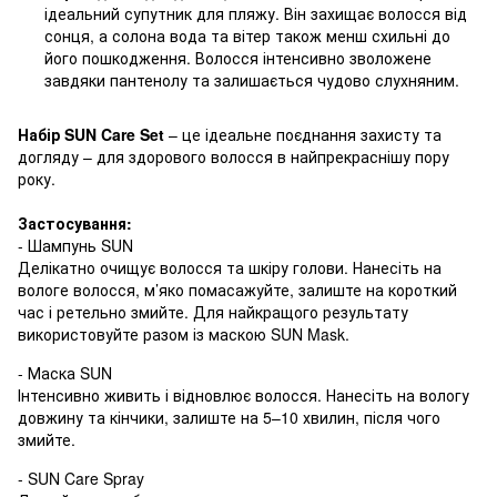
ідеальний супутник для пляжу. Він захищає волосся від
сонця, а солона вода та вітер також менш схильні до
його пошкодження. Волосся інтенсивно зволожене
завдяки пантенолу та залишається чудово слухняним.
Набір SUN Care Set
– це ідеальне поєднання захисту та
догляду – для здорового волосся в найпрекраснішу пору
року.
Застосування:
- Шампунь SUN
Делікатно очищує волосся та шкіру голови. Нанесіть на
вологе волосся, м’яко помасажуйте, залиште на короткий
час і ретельно змийте. Для найкращого результату
використовуйте разом із маскою SUN Mask.
- Маска SUN
Інтенсивно живить і відновлює волосся. Нанесіть на вологу
довжину та кінчики, залиште на 5–10 хвилин, після чого
змийте.
- SUN Care Spray