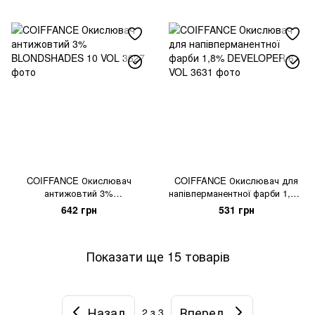
COIFFANCE Окислювач
COIFFANCE Окислювач для
антижовтий 3%
напівперманентної фарби 1,8%
BLONDSHADES 10 VOL
DEVELOPER 6 VOL
642 грн
531 грн
Показати ще 15 товарів
Назад
Вперед
2
з 3