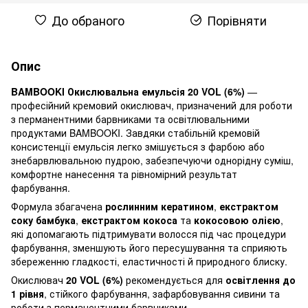
До обраного
Порівняти
Опис
BAMBOOKI Окислювальна емульсія 20 VOL (6%)
—
професійний кремовий окислювач, призначений для роботи
з перманентними барвниками та освітлювальними
продуктами BAMBOOKI. Завдяки стабільній кремовій
консистенції емульсія легко змішується з фарбою або
знебарвлювальною пудрою, забезпечуючи однорідну суміш,
комфортне нанесення та рівномірний результат
фарбування.
Формула збагачена
рослинним кератином
,
екстрактом
соку бамбука
,
екстрактом кокоса
та
кокосовою олією
,
які допомагають підтримувати волосся під час процедури
фарбування, зменшують його пересушування та сприяють
збереженню гладкості, еластичності й природного блиску.
Окислювач
20 VOL (6%)
рекомендується для
освітлення до
1 рівня
, стійкого фарбування, зафарбовування сивини та
роботи з перманентними барвниками.