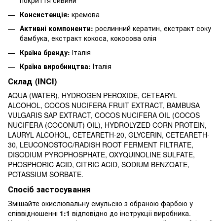
покриття сивини
Консистенція:
кремова
Активні компоненти:
рослинний кератин, екстракт соку
бамбука, екстракт кокоса, кокосова олія
Країна бренду:
Італія
Країна виробництва:
Італія
Склад (INCI)
AQUA (WATER), HYDROGEN PEROXIDE, CETEARYL
ALCOHOL, COCOS NUCIFERA FRUIT EXTRACT, BAMBUSA
VULGARIS SAP EXTRACT, COCOS NUCIFERA OIL (COCOS
NUCIFERA (COCONUT) OIL), HYDROLYZED CORN PROTEIN,
LAURYL ALCOHOL, CETEARETH-20, GLYCERIN, CETEARETH-
30, LEUCONOSTOC/RADISH ROOT FERMENT FILTRATE,
DISODIUM PYROPHOSPHATE, OXYQUINOLINE SULFATE,
PHOSPHORIC ACID, CITRIC ACID, SODIUM BENZOATE,
POTASSIUM SORBATE.
Спосіб застосування
Змішайте окислювальну емульсію з обраною фарбою у
співвідношенні
1:1
відповідно до інструкції виробника.