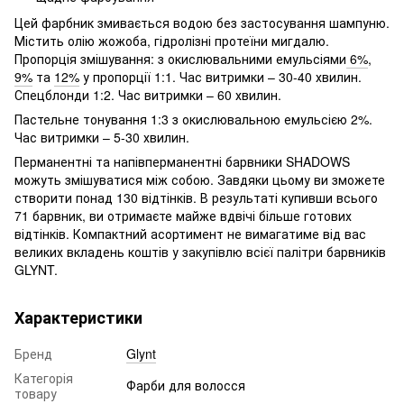
Цей фарбник змивається водою без застосування шампуню.
Містить олію жожоба, гідролізні протеїни мигдалю.
Пропорція змішування: з окислювальними емульсіями
6%
,
9%
та
12%
у пропорції 1:1. Час витримки – 30-40 хвилин.
Спецблонди 1:2. Час витримки – 60 хвилин.
Пастельне тонування 1:3 з окислювальною емульсією 2%.
Час витримки – 5-30 хвилин.
Перманентні та напівперманентні барвники SHADOWS
можуть змішуватися між собою. Завдяки цьому ви зможете
створити понад 130 відтінків. В результаті купивши всього
71 барвник, ви отримаєте майже вдвічі більше готових
відтінків. Компактний асортимент не вимагатиме від вас
великих вкладень коштів у закупівлю всієї палітри барвників
GLYNT.
Характеристики
Бренд
Glynt
Категорія
Фарби для волосся
товару