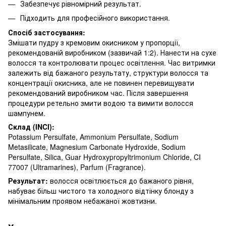
Забезпечує рівномірний результат.
Підходить для професійного використання.
Спосіб застосування:
Змішати пудру з кремовим окисником у пропорції,
рекомендованій виробником (зазвичай 1:2). Нанести на сухе
волосся та контролювати процес освітлення. Час витримки
залежить від бажаного результату, структури волосся та
концентрації окисника, але не повинен перевищувати
рекомендований виробником час. Після завершення
процедури ретельно змити водою та вимити волосся
шампунем.
Склад (INCI):
Potassium Persulfate, Ammonium Persulfate, Sodium
Metasilicate, Magnesium Carbonate Hydroxide, Sodium
Persulfate, Silica, Guar Hydroxypropyltrimonium Chloride, CI
77007 (Ultramarines), Parfum (Fragrance).
Результат:
волосся освітлюється до бажаного рівня,
набуває більш чистого та холодного відтінку блонду з
мінімальним проявом небажаної жовтизни.