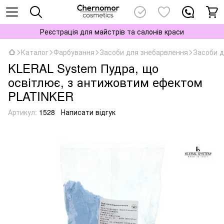
Реєстрація для майстрів та салонів краси
Каталог
Фарбування
Засоби для знебарвлення
Засоби д
KLERAL System Пудра, що
освітлює, з антижовтим ефектом
PLATINKER
Артикул:
1528
Написати відгук