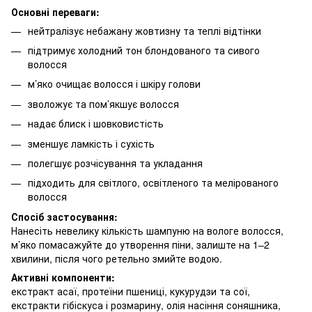
Основні переваги:
нейтралізує небажану жовтизну та теплі відтінки
підтримує холодний тон блондованого та сивого
волосся
м’яко очищає волосся і шкіру голови
зволожує та пом’якшує волосся
надає блиск і шовковистість
зменшує ламкість і сухість
полегшує розчісування та укладання
підходить для світлого, освітленого та мелірованого
волосся
Спосіб застосування:
Нанесіть невелику кількість шампуню на вологе волосся,
м’яко помасажуйте до утворення піни, залиште на 1–2
хвилини, після чого ретельно змийте водою.
Активні компоненти:
екстракт асаї, протеїни пшениці, кукурудзи та сої,
екстракти гібіскуса і розмарину, олія насіння соняшника,