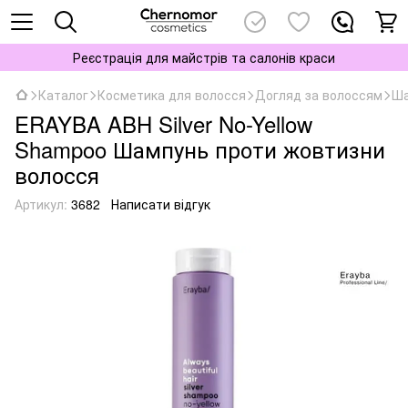
Реєстрація для майстрів та салонів краси
Каталог
Косметика для волосся
Догляд за волоссям
Ша
ERAYBA ABH Silver No-Yellow
Shampoo Шампунь проти жовтизни
волосся
Артикул:
3682
Написати відгук