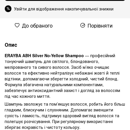
Увійти для відображення накопичувальної знижки
%
До обраного
Порівняти
Опис
ERAYBA ABH Silver No-Yellow Shampoo
— професійний
тонуючий шампунь для світлого, блондованого,
мелірованого та сивого волосся. Засіб м’яко очищає
волосся та ефективно нейтралізує небажані жовті й теплі
відтінки, допомагаючи зберегти холодний, чистий блонд.
Формула збагачена натуральними компонентами,
забезпечує антиоксидантний захист і догляд за волоссям
під час кожного миття.
Шампунь зволожує та пом’якшує волосся, робить його більш
гладким, блискучим і слухняним. Допомагає зменшити
сухість і ламкість, підтримує здоровий вигляд волосся та
полегшує розчісування. При регулярному використанні
зберігає яскравість і чистоту кольору.