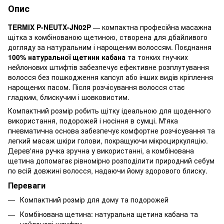
Опис
TERMIX P-NEUTX-JN02P
— компактна професійна масажна
щітка з комбінованою щетиною, створена для дбайливого
догляду за натуральним і нарощеним волоссям. Поєднання
100% натуральної щетини кабана
та тонких гнучких
нейлонових штифтів забезпечує ефективне розплутування
волосся без пошкодження капсул або інших видів кріплення
нарощених пасом. Після розчісування волосся стає
гладким, блискучим і шовковистим.
Компактний розмір робить щітку ідеальною для щоденного
використання, подорожей і носіння в сумці. М'яка
пневматична основа забезпечує комфортне розчісування та
легкий масаж шкіри голови, покращуючи мікроциркуляцію.
Дерев'яна ручка зручна у використанні, а комбінована
щетина допомагає рівномірно розподілити природний себум
по всій довжині волосся, надаючи йому здорового блиску.
Переваги
Компактний розмір для дому та подорожей
Комбінована щетина: натуральна щетина кабана та
нейлонові штифти