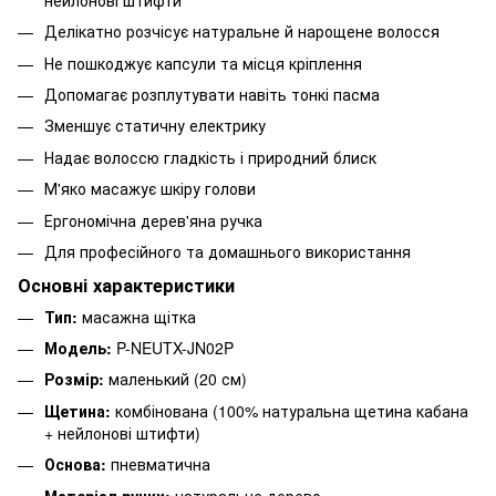
Делікатно розчісує натуральне й нарощене волосся
Не пошкоджує капсули та місця кріплення
Допомагає розплутувати навіть тонкі пасма
Зменшує статичну електрику
Надає волоссю гладкість і природний блиск
М'яко масажує шкіру голови
Ергономічна дерев'яна ручка
Для професійного та домашнього використання
Основні характеристики
Тип:
масажна щітка
Модель:
P-NEUTX-JN02P
Розмір:
маленький (20 см)
Щетина:
комбінована (100% натуральна щетина кабана
+ нейлонові штифти)
Основа:
пневматична
Матеріал ручки:
натуральне дерево