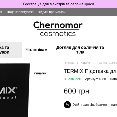
Реєстрація для майстрів та салонів краси
ія
Угода користувача
Відгуки про магазин
ка та
Догляд для обличчя та
Чоловікам
уари
тіла
Головна
Каталог
Техніка та акс
TERMIX Підставка дл
В наявності
Артикул: 1888
Напи
600 грн
Увійти для відображення нак
%