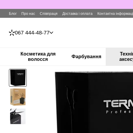
Перейти до основного контенту
Блог
Про нас
Співпраця
Доставка і оплата
Контактна інформац
067 444-48-77
Косметика для
Техні
Фарбування
волосся
аксес