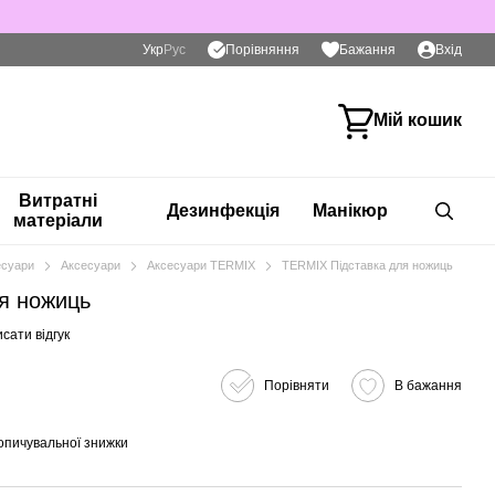
Порівняння
Укр
Рус
Бажання
Вхід
Мій кошик
Витратні
Дезинфекція
Манікюр
матеріали
есуари
Аксесуари
Аксесуари TERMIX
TERMIX Підставка для ножиць
я ножиць
сати відгук
Порівняти
В бажання
опичувальної знижки