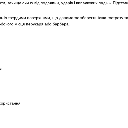
и, захищаючи їх від подряпин, ударів і випадкових падінь. Підста
ь із твердими поверхнями, що допомагає зберегти їхню гостроту 
бочого місця перукаря або барбера.
з
икористання