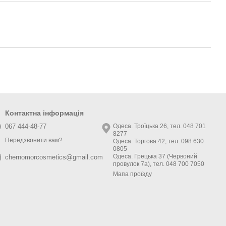
Контактна інформація
067 444-48-77
Одеса. Троїцька 26, тел. 048 701
8277
Передзвонити вам?
Одеса. Торгова 42, тел. 098 630
0805
Одеса. Грецька 37 (Червоний
chernomorcosmetics@gmail.com
провулок 7а), тел. 048 700 7050
Мапа проїзду