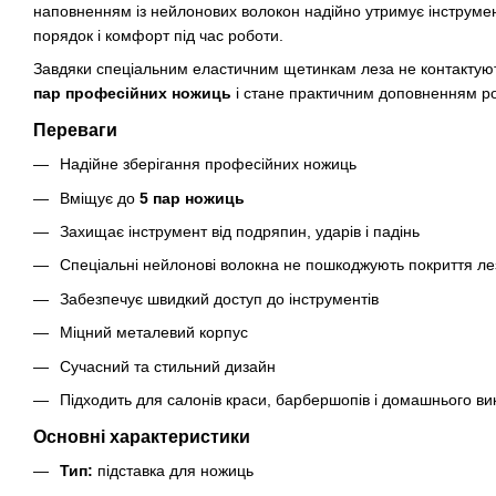
наповненням із нейлонових волокон надійно утримує інструмент
порядок і комфорт під час роботи.
Завдяки спеціальним еластичним щетинкам леза не контактуют
пар професійних ножиць
і стане практичним доповненням ро
Переваги
Надійне зберігання професійних ножиць
Вміщує до
5 пар ножиць
Захищає інструмент від подряпин, ударів і падінь
Спеціальні нейлонові волокна не пошкоджують покриття ле
Забезпечує швидкий доступ до інструментів
Міцний металевий корпус
Сучасний та стильний дизайн
Підходить для салонів краси, барбершопів і домашнього в
Основні характеристики
Тип:
підставка для ножиць