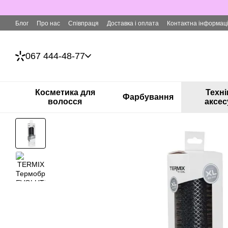
Перейти до основного контенту
Блог
Про нас
Співпраця
Доставка і оплата
Контактна інформац
067 444-48-77
Косметика для
Техні
Фарбування
волосся
аксес