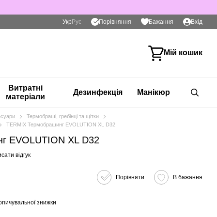
Порівняння
Укр
Рус
Бажання
Вхід
Мій кошик
Витратні
Дезинфекція
Манікюр
матеріали
есуари
Термобраші, гребінці та щітки
TERMIX Термобрашинг EVOLUTION XL D32
нг EVOLUTION XL D32
сати відгук
Порівняти
В бажання
опичувальної знижки