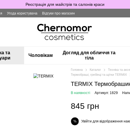
Реєстрація для майстрів та салонів краси
ія
Угода користувача
Відгуки про магазин
ка та
Догляд для обличчя та
Чоловікам
уари
тіла
Головна
Каталог
Техніка та акс
Термобраші, гребінці та щітки TERMIX
TERMIX Термобраши
В наявності
Артикул: 1829
Напи
845 грн
Увійти для відображення нак
%