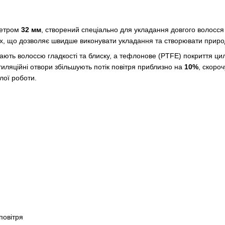
метром
32 мм
, створений спеціально для укладання довгого волосся
, що дозволяє швидше виконувати укладання та створювати природні
дають волоссю гладкості та блиску, а тефлонове (PTFE) покриття ци
тиляційні отвори збільшують потік повітря приблизно на
10%
, скоро
лої роботи.
повітря