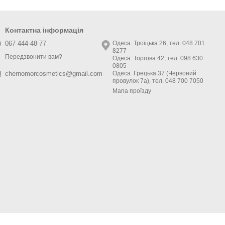
Контактна інформація
067 444-48-77
Одеса. Троїцька 26, тел. 048 701
8277
Передзвонити вам?
Одеса. Торгова 42, тел. 098 630
0805
Одеса. Грецька 37 (Червоний
chernomorcosmetics@gmail.com
провулок 7а), тел. 048 700 7050
Мапа проїзду