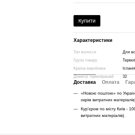
Купити
Характеристики
Тип волосся
Для вс
Група товару
Термо
Країна виробника
Іспані
Діаметр термобрашей
32
Доставка
Оплата
Гар
«Новою поштою» по Україні 
окрім витратних матеріалів
Кур'єром по місту Київ - 10
витратних матеріалів).