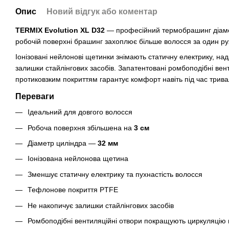
Опис
Новий відгук або коментар
TERMIX Evolution XL D32
— професійний термобрашинг діа
робочій поверхні брашинг захоплює більше волосся за один рух
Іонізовані нейлонові щетинки знімають статичну електрику, на
залишки стайлінгових засобів. Запатентовані ромбоподібні вен
протиковзким покриттям гарантує комфорт навіть під час трива
Переваги
Ідеальний для довгого волосся
Робоча поверхня збільшена на
3 см
Діаметр циліндра —
32 мм
Іонізована нейлонова щетина
Зменшує статичну електрику та пухнастість волосся
Тефлонове покриття PTFE
Не накопичує залишки стайлінгових засобів
Ромбоподібні вентиляційні отвори покращують циркуляцію 