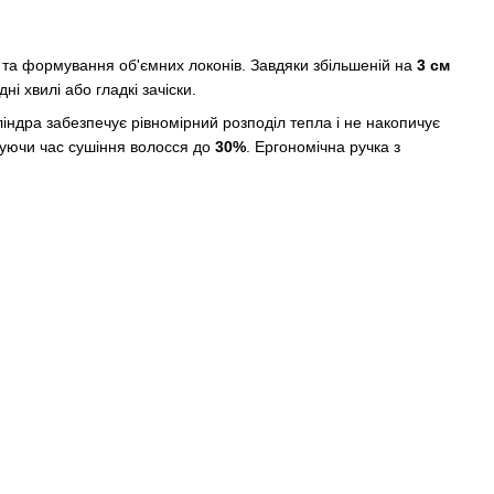
 та формування об'ємних локонів. Завдяки збільшеній на
3 см
 хвилі або гладкі зачіски.
ліндра забезпечує рівномірний розподіл тепла і не накопичує
чуючи час сушіння волосся до
30%
. Ергономічна ручка з