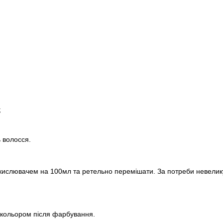
;
 волосся.
слювачем на 100мл та ретельно перемішати. За потреби невелику 
м кольором після фарбування.