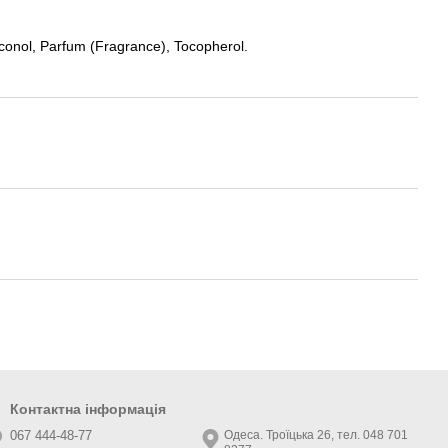
conol, Parfum (Fragrance), Tocopherol.
Контактна інформація
067 444-48-77
Одеса. Троїцька 26, тел. 048 701