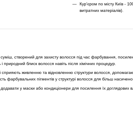
Кур'єром по місту Київ - 10
витратних матеріалів).
іш, створений для захисту волосся під час фарбування, посилення
ь і природний блиск волосся навіть після хімічних процедур.
 сприяють живленню та відновленню структури волосся, допомагают
ь фарбувальних пігментів у структурі волосся для більш насиченого
 додавати у маски або кондиціонери для посилення їх доглядових в