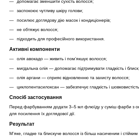
допомагає зменшити сухість волосся;
заспокоює чутливу шкіру голови;
посилює доглядову дію масок і кондиціонерів;
не обтяжує волосся;
підходить для професійного використання.
Активні компоненти
олія авокадо — живить і пом’якшує волосся;
мигдальна олія — допомагає підтримувати гладкість і блиск
олія аргани — сприяє відновленню та захисту волосся;
циклопентасилоксан — забезпечує гладкість і шовковистість
Спосіб застосування
Перед фарбуванням додати 3–5 мл флюїду у суміш фарби з оки
для посилення їх доглядової дії.
Результат
М’яке, гладке та блискуче волосся із більш насиченим і стійки