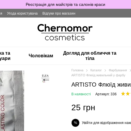
Реєстрація для майстрів та салонів краси
ія
Угода користувача
Відгуки про магазин
ка та
Догляд для обличчя та
Чоловікам
уари
тіла
Головна
Каталог
Фарбування
ARTISTO Флюїд живильний у фарбу
ARTISTO Флюїд живи
В наявності
Артикул: 336
25 грн
Увійти для відображення нак
%