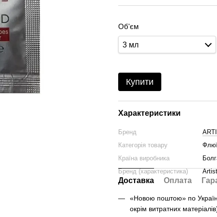
Об'єм
3 мл
Купити
Характеристики
Бренд
ART
Категорія товару
Флю
Країна виробника
Болг
Бренд (характеристика)
Artis
Доставка
Оплата
Гар
«Новою поштою» по Україні 
окрім витратних матеріалів