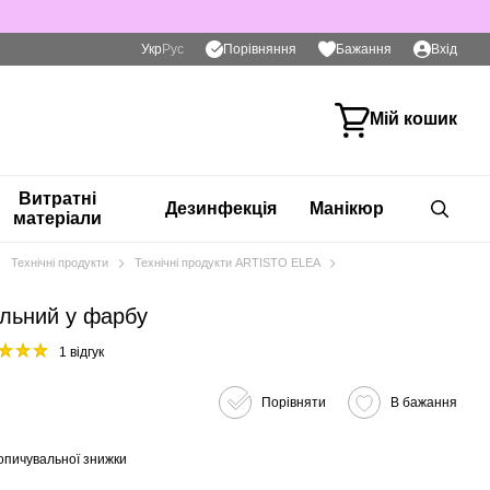
Порівняння
Укр
Рус
Бажання
Вхід
Мій кошик
Витратні
Дезинфекція
Манікюр
матеріали
Технічні продукти
Технічні продукти ARTISTO ELEA
льний у фарбу
1 відгук
Порівняти
В бажання
опичувальної знижки