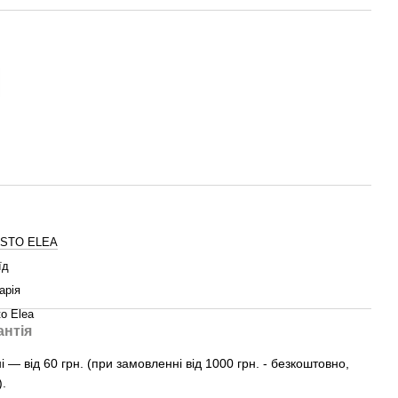
ISTO ELEA
їд
арія
to Elea
антія
— від 60 грн. (при замовленні від 1000 грн. - безкоштовно,
).