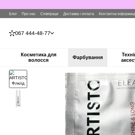
Перейти до основного контенту
Блог
Про нас
Співпраця
Доставка і оплата
Контактна інформац
067 444-48-77
Косметика для
Техні
Фарбування
волосся
аксес