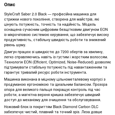
Опис
StyleCraft Saber 2.0 Black — професійна машинка для
стрижки нового покоління, створена для майстрів, які
цінують потужність, точність та надійність. Модель
оснащена сучасним цифровим безщітковим двигуном EON
із мікрочіповою системою керування, що забезпечує високу
продуктивність, стабільну швидкість роботи та знижений
рівень шуму.
Двигун працює зі швидкістю до 7200 обертів за хвилину,
легко справляючись навіть із густим і жорстким волоссям.
Технологія EON (Efficient, Optimized, Noise-Reduced) дозволяє
підтримувати стабільну потужність під навантаженням та
гарантує тривалий ресурс роботи інструмента.
Машинка виконана в міцному цільнометалевому корпусі з
продуманою ергономікою та ідеальним балансом. Прозора
опора для великого пальця покращує контроль під час
роботи, а магнітна верхня кришка забезпечує швидкий
доступ до механізму для очищення та обслуговування.
Ножовий блок із покриттям Black Diamond Carbon DLC
забезпечує чистий, плавний та точний зріз. Леза довше