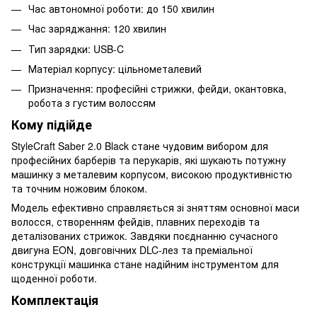
Час автономної роботи: до 150 хвилин
Час заряджання: 120 хвилин
Тип зарядки: USB-C
Матеріал корпусу: цільнометалевий
Призначення: професійні стрижки, фейди, окантовка,
робота з густим волоссям
Кому підійде
StyleCraft Saber 2.0 Black стане чудовим вибором для
професійних барберів та перукарів, які шукають потужну
машинку з металевим корпусом, високою продуктивністю
та точним ножовим блоком.
Модель ефективно справляється зі зняттям основної маси
волосся, створенням фейдів, плавних переходів та
деталізованих стрижок. Завдяки поєднанню сучасного
двигуна EON, довговічних DLC-лез та преміальної
конструкції машинка стане надійним інструментом для
щоденної роботи.
Комплектація