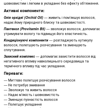
шовковистим і легким в укладанні без ефекту обтяження.
Активні компоненти:
Олія орхідеї (Orchid Oil)
— живить і пом’якшує волосся,
надає йому природного блиску та шовковистості.
Пантенол (Provitamin B5)
— зволожує волосся, допомагає
утримувати вологу та підвищує його еластичність.
Кондиціонуючі компоненти
— розгладжують кутикулу
волосся, полегшують розчісування та зменшують
сплутування.
Захисний комплекс
— допомагає захистити волосся від
негативного впливу навколишнього середовища та
термічного впливу під час укладання.
Переваги:
— Миттєво полегшує розчісування волосся
— Не потребує змивання
— Зволожує та живить волосся
— Надає м’якість і шовковистість
— Зменшує пухнастість волосся
— Полегшує укладання