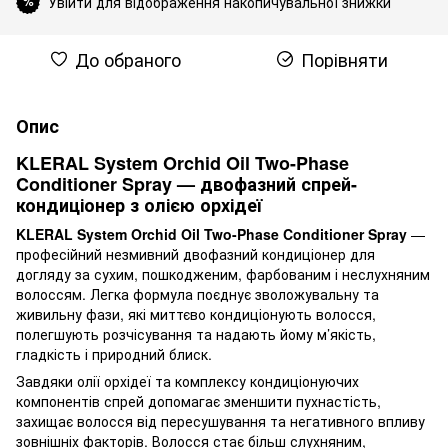
Увійти для відображення накопичувальної знижки
%
До обраного
Порівняти
Опис
KLERAL System Orchid Oil Two-Phase
Conditioner Spray — двофазний спрей-
кондиціонер з олією орхідеї
KLERAL System Orchid Oil Two-Phase Conditioner Spray
—
професійний незмивний двофазний кондиціонер для
догляду за сухим, пошкодженим, фарбованим і неслухняним
волоссям. Легка формула поєднує зволожувальну та
живильну фази, які миттєво кондиціонують волосся,
полегшують розчісування та надають йому м’якість,
гладкість і природний блиск.
Завдяки олії орхідеї та комплексу кондиціонуючих
компонентів спрей допомагає зменшити пухнастість,
захищає волосся від пересушування та негативного впливу
зовнішніх факторів. Волосся стає більш слухняним,