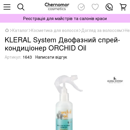
Реєстрація для майстрів та салонів краси
Каталог
Косметика для волосся
Догляд за волоссям
Не
KLERAL System Двофазний спрей-
кондиціонер ORCHID Oil
Артикул:
1643
Написати відгук