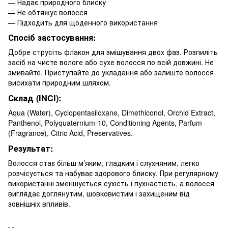
— Надає природного блиску
— Не обтяжує волосся
— Підходить для щоденного використання
Спосіб застосування:
Добре струсіть флакон для змішування двох фаз. Розпиліть
засіб на чисте вологе або сухе волосся по всій довжині. Не
змивайте. Приступайте до укладання або залиште волосся
висихати природним шляхом.
Склад (INCI):
Aqua (Water), Cyclopentasiloxane, Dimethiconol, Orchid Extract,
Panthenol, Polyquaternium-10, Conditioning Agents, Parfum
(Fragrance), Citric Acid, Preservatives.
Результат:
Волосся стає більш м’яким, гладким і слухняним, легко
розчісується та набуває здорового блиску. При регулярному
використанні зменшується сухість і пухнастість, а волосся
виглядає доглянутим, шовковистим і захищеним від
зовнішніх впливів.