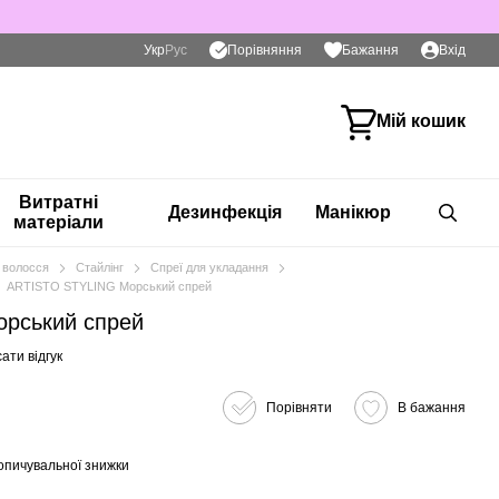
Порівняння
Укр
Рус
Бажання
Вхід
Мій кошик
Витратні
Дезинфекція
Манікюр
матеріали
 волосся
Стайлінг
Спреї для укладання
ARTISTO STYLING Морський спрей
рський спрей
ати відгук
Порівняти
В бажання
опичувальної знижки