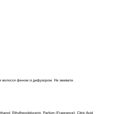
ти волосся феном із дифузором. Не змивати.
nol, Ethylhexylglycerin, Parfum (Fragrance), Citric Acid.