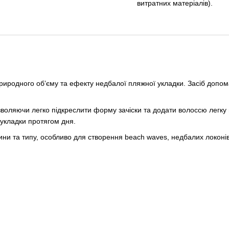
витратних матеріалів).
риродного об’єму та ефекту недбалої пляжної укладки. Засіб допом
.
воляючи легко підкреслити форму зачіски та додати волоссю легку м
 укладки протягом дня.
вжини та типу, особливо для створення beach waves, недбалих локонів