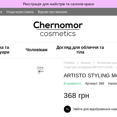
Реєстрація для майстрів та салонів краси
ія
Угода користувача
Відгуки про магазин
ка та
Догляд для обличчя та
Чоловікам
уари
тіла
Головна
Каталог
Косметика для
Спреї для укладання ARTISTO ELEA
ARTISTO STYLING Мо
В наявності
Артикул: 386
Напис
368 грн
Увійти для відображення нак
%