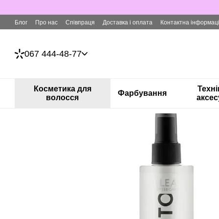
Перейти до основного контенту
Блог
Про нас
Співпраця
Доставка і оплата
Контактна інформац
067 444-48-77
Косметика для
Техні
Фарбування
волосся
аксес