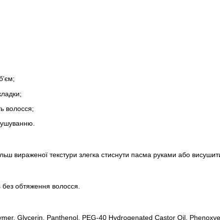
б’єм;
кладки;
ть волосся;
сушуванню.
ільш вираженої текстури злегка стиснути пасма руками або висуши
s без обтяження волосся.
er, Glycerin, Panthenol, PEG-40 Hydrogenated Castor Oil, Phenoxyetha