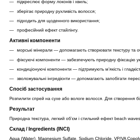
підкреслює форму локонів і хвиль;
зберігає природну рухливість волосся;
підходить для щоденного використання;
професійний ефект стайлінгу.
Активні компоненти
морські мінерали — допомагають створювати текстуру та о
фіксуючі компоненти — забезпечують природну фіксацію у
кондиціонуючі компоненти — підтримують м’якість і гладкіс
зволожувальні інгредієнти — допомагають запобігати пере
Спосіб застосування
Розпилити спрей на сухе або вологе волосся. Для створення б
Результат
Природна текстура, легкий об’єм і стильний ефект beach wave
Склад / Ingredients (INCI)
Aqua (Water), Magnesium Sulfate, Sodium Chloride, VP/VA Copolym