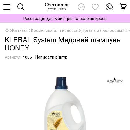
Реєстрація для майстрів та салонів краси
Каталог
Косметика для волосся
Догляд за волоссям
Ша
KLERAL System Медовий шампунь
HONEY
Артикул:
1635
Написати відгук