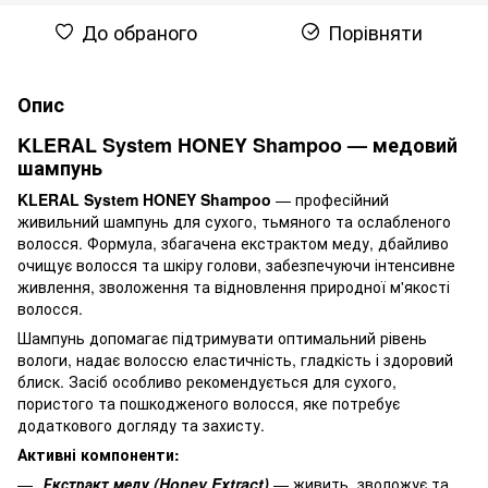
До обраного
Порівняти
Опис
KLERAL System HONEY Shampoo — медовий
шампунь
KLERAL System HONEY Shampoo
— професійний
живильний шампунь для сухого, тьмяного та ослабленого
волосся. Формула, збагачена екстрактом меду, дбайливо
очищує волосся та шкіру голови, забезпечуючи інтенсивне
живлення, зволоження та відновлення природної м'якості
волосся.
Шампунь допомагає підтримувати оптимальний рівень
вологи, надає волоссю еластичність, гладкість і здоровий
блиск. Засіб особливо рекомендується для сухого,
пористого та пошкодженого волосся, яке потребує
додаткового догляду та захисту.
Активні компоненти:
Екстракт меду (Honey Extract)
— живить, зволожує та