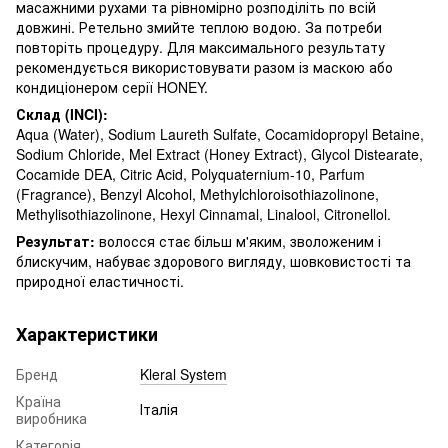
масажними рухами та рівномірно розподіліть по всій
довжині. Ретельно змийте теплою водою. За потреби
повторіть процедуру. Для максимального результату
рекомендується використовувати разом із маскою або
кондиціонером серії HONEY.
Склад (INCI):
Aqua (Water), Sodium Laureth Sulfate, Cocamidopropyl Betaine,
Sodium Chloride, Mel Extract (Honey Extract), Glycol Distearate,
Cocamide DEA, Citric Acid, Polyquaternium-10, Parfum
(Fragrance), Benzyl Alcohol, Methylchloroisothiazolinone,
Methylisothiazolinone, Hexyl Cinnamal, Linalool, Citronellol.
Результат:
волосся стає більш м'яким, зволоженим і
блискучим, набуває здорового вигляду, шовковистості та
природної еластичності.
Характеристики
Бренд
Kleral System
Країна
Італія
виробника
Категорія