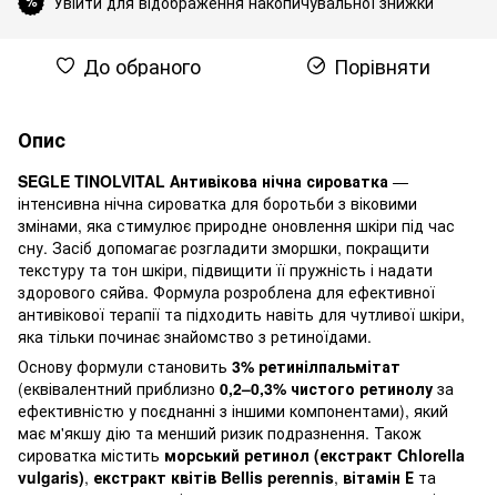
Увійти для відображення накопичувальної знижки
%
До обраного
Порівняти
Опис
SEGLE TINOLVITAL Антивікова нічна сироватка
—
інтенсивна нічна сироватка для боротьби з віковими
змінами, яка стимулює природне оновлення шкіри під час
сну. Засіб допомагає розгладити зморшки, покращити
текстуру та тон шкіри, підвищити її пружність і надати
здорового сяйва. Формула розроблена для ефективної
антивікової терапії та підходить навіть для чутливої шкіри,
яка тільки починає знайомство з ретиноїдами.
Основу формули становить
3% ретинілпальмітат
(еквівалентний приблизно
0,2–0,3% чистого ретинолу
за
ефективністю у поєднанні з іншими компонентами), який
має м'якшу дію та менший ризик подразнення. Також
сироватка містить
морський ретинол (екстракт Chlorella
vulgaris)
,
екстракт квітів Bellis perennis
,
вітамін Е
та