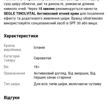
суху шкіру обличчя, шиї та декольте, уникаючи ділянки
навколо очей. Через
15 хвилин
рекомендується нанести
SEGLE TINOLVITAL Антивіковий нічний крем
для посилення
ефекту та додаткового живлення шкіри. Вранці обов'язково
використовуйте сонцезахисний засіб із SPF 30 або вище.
Характеристики
Країна
Іспанія
виробника
Категорія
Сироватки
товару
Вік
18+
Призначення
Антивіковий догляд, Від зморшок, Від
перших ознак старіння
Тип шкіри
Для всіх типів шкіри, включаючи чутливу
Відгуки