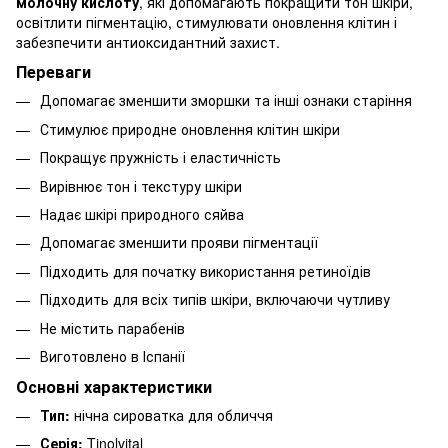
молочну кислоту
, які допомагають покращити тон шкіри,
освітлити пігментацію, стимулювати оновлення клітин і
забезпечити антиоксидантний захист.
Переваги
Допомагає зменшити зморшки та інші ознаки старіння
Стимулює природне оновлення клітин шкіри
Покращує пружність і еластичність
Вирівнює тон і текстуру шкіри
Надає шкірі природного сяйва
Допомагає зменшити прояви пігментації
Підходить для початку використання ретиноїдів
Підходить для всіх типів шкіри, включаючи чутливу
Не містить парабенів
Виготовлено в Іспанії
Основні характеристики
Тип:
нічна сироватка для обличчя
Серія:
Tinolvital