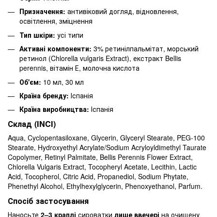
Призначення:
антивіковий догляд, відновлення,
освітлення, зміцнення
Тип шкіри:
усі типи
Активні компоненти:
3% ретинілпальмітат, морський
ретинол (Chlorella vulgaris Extract), екстракт Bellis
perennis, вітамін Е, молочна кислота
Об'єм:
10 мл, 30 мл
Країна бренду:
Іспанія
Країна виробництва:
Іспанія
Склад (INCI)
Aqua, Cyclopentasiloxane, Glycerin, Glyceryl Stearate, PEG-100
Stearate, Hydroxyethyl Acrylate/Sodium Acryloyldimethyl Taurate
Copolymer, Retinyl Palmitate, Bellis Perennis Flower Extract,
Chlorella Vulgaris Extract, Tocopheryl Acetate, Lecithin, Lactic
Acid, Tocopherol, Citric Acid, Propanediol, Sodium Phytate,
Phenethyl Alcohol, Ethylhexylglycerin, Phenoxyethanol, Parfum.
Спосіб застосування
Наносьте
2–3 краплі
сироватки
лише ввечері
на очищену