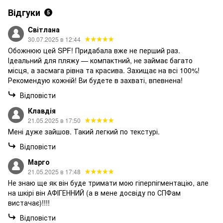
Відгуки
5
Cвітлана
30.07.2025 в 12:44
Обожнюю цей SPF! Придабала вже не перший раз.
Ідеальний для пляжу — компактний, не займає багато
місця, а засмага рівна та красива. Захищає на всі 100%!
Рекомендую кожній! Ви будете в захваті, впевнена!
Відповісти
Клавдія
21.05.2025 в 17:50
Мені дуже зайшов. Такий легкий по текстурі.
Відповісти
Марго
21.05.2025 в 17:48
Не знаю ще як він буде тримати мою гіперпігментацію, але
на шкірі він АФІГЕННИЙ (а в мене досвіду по СПФам
вистачає)!!!!
Відповісти