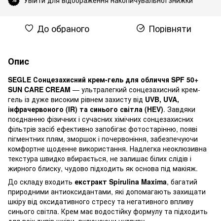
До обраного
Порівняти
Опис
SEGLE Сонцезахисний крем-гель для обличчя SPF 50+
SUN CARE CREAM
— ультралегкий сонцезахисний крем-
гель із дуже високим рівнем захисту від
UVB, UVA,
інфрачервоного (IR) та синього світла (HEV)
. Завдяки
поєднанню фізичних і сучасних хімічних сонцезахисних
фільтрів засіб ефективно запобігає фотостарінню, появі
пігментних плям, зморшок і почервоніння, забезпечуючи
комфортне щоденне використання. Надлегка неоклюзивна
текстура швидко вбирається, не залишає білих слідів і
жирного блиску, чудово підходить як основа під макіяж.
До складу входить
екстракт Spirulina Maxima
, багатий
природними антиоксидантами, які допомагають захищати
шкіру від оксидативного стресу та негативного впливу
синього світла. Крем має водостійку формулу та підходить
для всіх типів шкіри, включаючи чутливу.