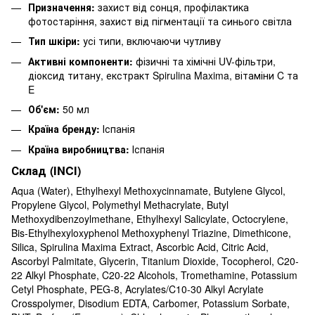
Призначення:
захист від сонця, профілактика
фотостаріння, захист від пігментації та синього світла
Тип шкіри:
усі типи, включаючи чутливу
Активні компоненти:
фізичні та хімічні UV-фільтри,
діоксид титану, екстракт Spirulina Maxima, вітаміни C та
E
Об'єм:
50 мл
Країна бренду:
Іспанія
Країна виробництва:
Іспанія
Склад (INCI)
Aqua (Water), Ethylhexyl Methoxycinnamate, Butylene Glycol,
Propylene Glycol, Polymethyl Methacrylate, Butyl
Methoxydibenzoylmethane, Ethylhexyl Salicylate, Octocrylene,
Bis-Ethylhexyloxyphenol Methoxyphenyl Triazine, Dimethicone,
Silica, Spirulina Maxima Extract, Ascorbic Acid, Citric Acid,
Ascorbyl Palmitate, Glycerin, Titanium Dioxide, Tocopherol, C20-
22 Alkyl Phosphate, C20-22 Alcohols, Tromethamine, Potassium
Cetyl Phosphate, PEG-8, Acrylates/C10-30 Alkyl Acrylate
Crosspolymer, Disodium EDTA, Carbomer, Potassium Sorbate,