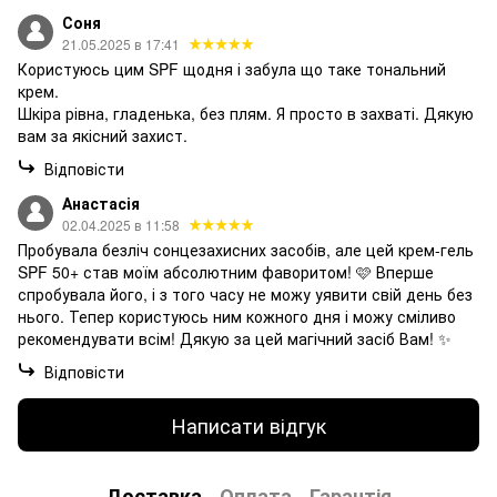
Соня
21.05.2025 в 17:41
Користуюсь цим SPF щодня і забула що таке тональний
крем.
Шкіра рівна, гладенька, без плям. Я просто в захваті. Дякую
вам за якісний захист.
Відповісти
Анастасія
02.04.2025 в 11:58
Пробувала безліч сонцезахисних засобів, але цей крем-гель
SPF 50+ став моїм абсолютним фаворитом! 🩷 Вперше
спробувала його, і з того часу не можу уявити свій день без
нього. Тепер користуюсь ним кожного дня і можу сміливо
рекомендувати всім! Дякую за цей магічний засіб Вам! ✨
Відповісти
Написати відгук
Доставка
Оплата
Гарантія