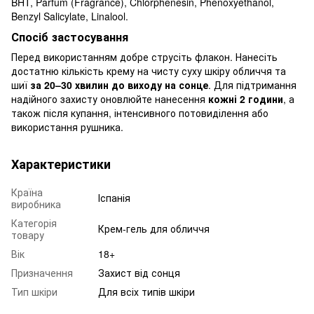
BHT, Parfum (Fragrance), Chlorphenesin, Phenoxyethanol,
Benzyl Salicylate, Linalool.
Спосіб застосування
Перед використанням добре струсіть флакон. Нанесіть
достатню кількість крему на чисту суху шкіру обличчя та
шиї
за 20–30 хвилин до виходу на сонце
. Для підтримання
надійного захисту оновлюйте нанесення
кожні 2 години
, а
також після купання, інтенсивного потовиділення або
використання рушника.
Характеристики
Країна
Іспанія
виробника
Категорія
Крем-гель для обличчя
товару
Вік
18+
Призначення
Захист від сонця
Тип шкіри
Для всіх типів шкіри