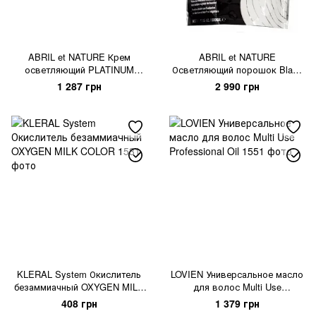
ABRIL et NATURE Крем
ABRIL et NATURE
осветляющий PLATINUM
Осветляющий порошок Black
BLEACHING CREAM
Carbon White
1 287 грн
2 990 грн
KLERAL System Окислитель
LOVIEN Универсальное масло
безаммиачный OXYGEN MILK
для волос Multi Use
COLOR
Professional Oil
408 грн
1 379 грн