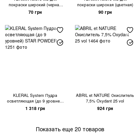
покраски широкий (черная
покраски широкая (цветная)
щетина)
70 грн
90 грн
KLERAL System Пудра
ABRIL et NATURE Окислитель
осветляющая (до 9 уровней)
7,5% Oxydant 25 vol
STAR POWDER
1 318 грн
924 грн
Показать еще 20 товаров