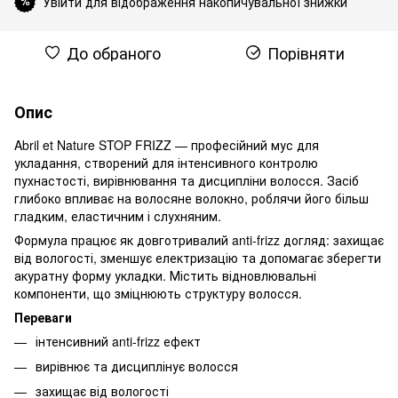
Увійти для відображення накопичувальної знижки
%
До обраного
Порівняти
Опис
Abril et Nature STOP FRIZZ — професійний мус для
укладання, створений для інтенсивного контролю
пухнастості, вирівнювання та дисципліни волосся. Засіб
глибоко впливає на волосяне волокно, роблячи його більш
гладким, еластичним і слухняним.
Формула працює як довготривалий anti-frizz догляд: захищає
від вологості, зменшує електризацію та допомагає зберегти
акуратну форму укладки. Містить відновлювальні
компоненти, що зміцнюють структуру волосся.
Переваги
інтенсивний anti-frizz ефект
вирівнює та дисциплінує волосся
захищає від вологості