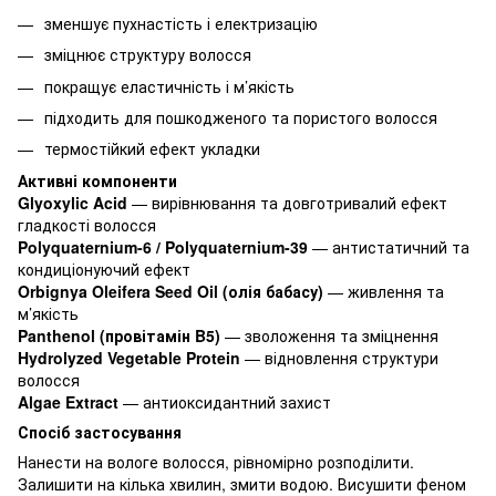
зменшує пухнастість і електризацію
зміцнює структуру волосся
покращує еластичність і м’якість
підходить для пошкодженого та пористого волосся
термостійкий ефект укладки
Активні компоненти
Glyoxylic Acid
— вирівнювання та довготривалий ефект
гладкості волосся
Polyquaternium-6 / Polyquaternium-39
— антистатичний та
кондиціонуючий ефект
Orbignya Oleifera Seed Oil (олія бабасу)
— живлення та
м’якість
Panthenol (провітамін B5)
— зволоження та зміцнення
Hydrolyzed Vegetable Protein
— відновлення структури
волосся
Algae Extract
— антиоксидантний захист
Спосіб застосування
Нанести на вологе волосся, рівномірно розподілити.
Залишити на кілька хвилин, змити водою. Висушити феном