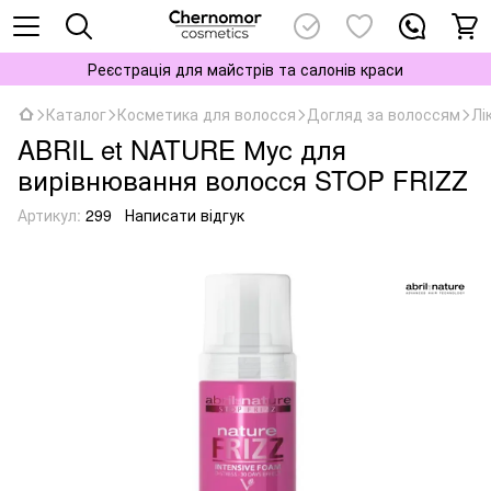
Реєстрація для майстрів та салонів краси
Каталог
Косметика для волосся
Догляд за волоссям
Лі
ABRIL et NATURE Мус для
вирівнювання волосся STOP FRIZZ
Артикул:
299
Написати відгук