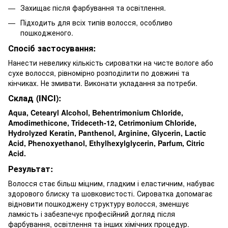
Захищає після фарбування та освітлення.
Підходить для всіх типів волосся, особливо
пошкодженого.
Спосіб застосування:
Нанести невелику кількість сироватки на чисте вологе або
сухе волосся, рівномірно розподілити по довжині та
кінчиках. Не змивати. Виконати укладання за потреби.
Склад (INCI):
Aqua, Cetearyl Alcohol, Behentrimonium Chloride,
Amodimethicone, Trideceth-12, Cetrimonium Chloride,
Hydrolyzed Keratin, Panthenol, Arginine, Glycerin, Lactic
Acid, Phenoxyethanol, Ethylhexylglycerin, Parfum, Citric
Acid.
Результат:
Волосся стає більш міцним, гладким і еластичним, набуває
здорового блиску та шовковистості. Сироватка допомагає
відновити пошкоджену структуру волосся, зменшує
ламкість і забезпечує професійний догляд після
фарбування, освітлення та інших хімічних процедур.