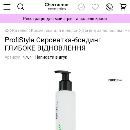
Реєстрація для майстрів та салонів краси
Каталог
Косметика для волосся
Догляд за волоссям
Не
ProfiStyle Сироватка-бондинг
ГЛИБОКЕ ВІДНОВЛЕННЯ
Артикул:
4764
Написати відгук