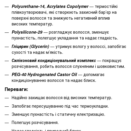
Polyurethane-14, Acrylates Copolymer
— термостійкі
плівкоутворювачі, які створюють захисний бар’єр на
поверхні волосся та знижують негативний вплив
високих температур.
Polysilicone-29
— розгладжує волосся, зменшує
пухнастість, полегшує укладання та надає гладкість.
Гліцерин (Glycerin)
— утримує вологу у волоссі, запобігає
сухості та надає м’якість.
Силіконовий кондиціонувальний комплекс
— покращує
розчісування, робить волосся слухняним і шовковистим.
PEG-40 Hydrogenated Castor Oil
— допомагає
кондиціонуванню волосся та надає блиск.
Переваги:
Надійно захищає волосся від високих температур.
Запобігає пересушуванню під час термоукладки.
Зменшує пухнастість і статичну електризацію.
Полегшує розчісування.
Надає гладкість і природний блиск.