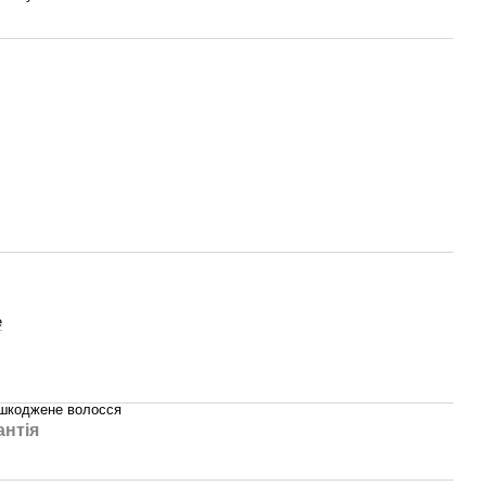
e
ошкоджене волосся
антія