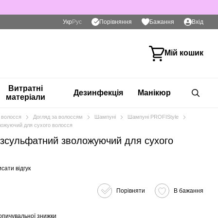
Порівняння
Укр
Рус
Бажання
Вхід
Мій кошик
Витратні
Дезинфекція
Манікюр
матеріали
 волосся
Догляд за волоссям
Шампуні
Шампуні PROFIStyle
ложуючий для сухого волосся
езсульфатний зволожуючий для сухого
сати відгук
Порівняти
В бажання
опичувальної знижки