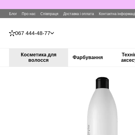
Перейти до основного контенту
Блог
Про нас
Співпраця
Доставка і оплата
Контактна інформац
067 444-48-77
Косметика для
Техні
Фарбування
волосся
аксес