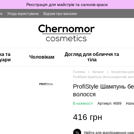
Реєстрація для майстрів та салонів краси
ія
Угода користувача
Відгуки про магазин
ка та
Догляд для обличчя та
Чоловікам
уари
тіла
Головна
Каталог
Косметика для
ProfiStyle Шампунь безсульфатний зво
ProfiStyle Шампунь б
волосся
В наявності
Артикул: 4689
Напи
416 грн
Увійти для відображення нак
%