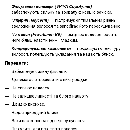
Фіксувальні полімери (VP/VA Copolymer)
—
забезпечують сильну та тривалу фіксацію зачіски.
Гліцерин (Glycerin)
— підтримує оптимальний рівень
зволоження волосся та запобігає його пересушуванню.
Пантенол (Provitamin B5)
— зміцнює волосся, робить
його більш еластичним і гладким.
Кондиціонувальні компоненти
— покращують текстуру
волосся, полегшують укладання та надають блиск.
Переваги:
Забезпечує сильну фіксацію.
Допомагає створювати стійкі укладки.
Не склеює волосся.
Не залишає липкості та білого нальоту.
Швидко висихає.
Надає природний блиск.
Захищає волосся від пересушування.
Підходить для всіх типів волосся.