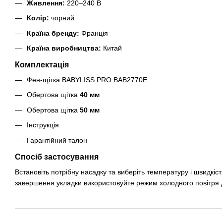
Живлення:
220–240 В
Колір:
чорний
Країна бренду:
Франція
Країна виробництва:
Китай
Комплектація
Фен-щітка BABYLISS PRO BAB2770E
Обертова щітка
40 мм
Обертова щітка
50 мм
Інструкція
Гарантійний талон
Спосіб застосування
Встановіть потрібну насадку та виберіть температуру і швидкіс
завершення укладки використовуйте режим холодного повітря дл