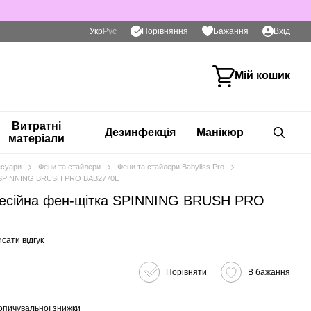
Порівняння
Укр
Рус
Бажання
Вхід
Мій кошик
Витратні
Дезинфекція
Манікюр
матеріали
есуари
Фени та стайлери
Фени та стайлери Babyliss Pro
 SPINNING BRUSH PRO BAB2770E
сійна фен-щітка SPINNING BRUSH PRO
сати відгук
Порівняти
В бажання
опичувальної знижки