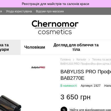
Реєстрація для майстрів та салонів краси
ія
Угода користувача
Відгуки про магазин
ка та
Догляд для обличчя та
Чоловікам
уари
тіла
Головна
Каталог
Техніка та акс
BABYLISS PRO Професійна фен-щітка
BABYLISS PRO Профе
BAB2770E
В наявності
Артикул: 1927
Напи
3 650 грн
Увійти для відображення нак
%