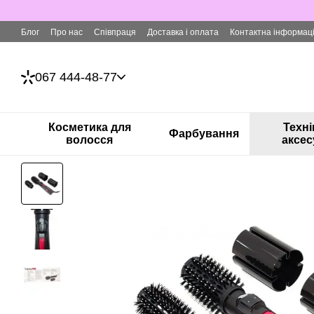
Перейти до основного контенту
Блог
Про нас
Співпраця
Доставка і оплата
Контактна інформац
067 444-48-77
Косметика для
Техні
Фарбування
волосся
аксес