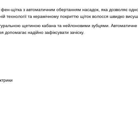
фен-щітка з автоматичним обертанням насадок, яка дозволяє одно
нній технології та керамічному покриттю щіток волосся швидко висуш
туральною щетиною кабана та нейлоновими зубцями. Автоматичне 
я допомагає надійно зафіксувати зачіску.
ектрики