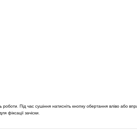
ть роботи. Під час сушіння натисніть кнопку обертання вліво або вп
я фіксації зачіски.