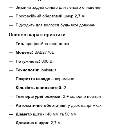
Знімний задній фільтр для легкого очищення
Професійний обертовий шнур
2,7 м
Підходить для волосся будь-якої довжини
Основні характеристики
Тип:
професійна фен-щітка
Модель:
BAB2770E
Потужність:
800 Вт
Технологія:
іонізація
Покриття насадок:
керамічне
Кількість швидкостей:
2
Температурні режими:
2 + холодне повітря
Автоматичне обертання:
у двох напрямках
Діаметр щіток:
40 мм та 50 мм
Довжина шнура:
2,7 м