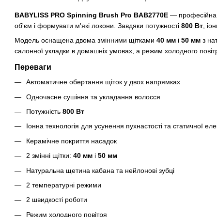
BABYLISS PRO Spinning Brush Pro BAB2770E
— професійна 
об'єм і формувати м'які локони. Завдяки потужності
800 Вт
, іо
Модель оснащена двома змінними щітками
40 мм
і
50 мм
з на
салонної укладки в домашніх умовах, а режим холодного повітр
Переваги
Автоматичне обертання щіток у двох напрямках
Одночасне сушіння та укладання волосся
Потужність
800 Вт
Іонна технологія для усунення пухнастості та статичної ел
Керамічне покриття насадок
2 змінні щітки:
40 мм
і
50 мм
Натуральна щетина кабана та нейлонові зубці
2 температурні режими
2 швидкості роботи
Режим холодного повітря