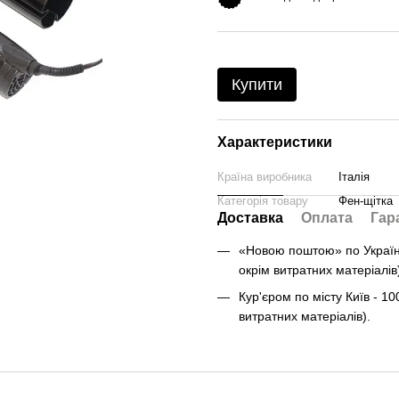
Купити
Характеристики
Країна виробника
Італія
Категорія товару
Фен-щітка
Доставка
Оплата
Гар
«Новою поштою» по Україні 
окрім витратних матеріалів
Кур'єром по місту Київ - 10
витратних матеріалів).