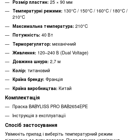
Розмір пластин:
25 × 90 мм
Температурні режими:
130°C / 150°C / 160°C / 180°C /
210°C
Максимальна температура:
210°C
Потужність:
40 Вт
Терморегулятор:
механічний
Живлення:
120–240 В (Dual Voltage)
Довжина шнура:
2,7 м
Колір:
титановий
Країна бренду:
Франція
Країна виробництва:
Китай
Комплектація
Праска BABYLISS PRO BAB2654EPE
Інструкція з експлуатації
Спосіб застосування
Увімкніть прилад і виберіть температурний режим
відповідно до типу волосся. Після повного нагрівання