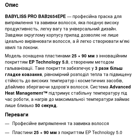
Опис
BABYLISS PRO BAB2654EPE
— професійна праска для
випрямлення та завивки волосся, яка поєднує високу
продуктивність, легку вагу та універсальний дизайн.
Завдяки округлому корпусу прилад дозволяє не лише
ідеально вирівнювати волосся, а й легко створювати м'які
хвилі та локони.
Модель оснащена пластинами
25 × 90 мм
з інноваційним
покриттям
EP Technology 5.0
, створеним методом
гальванізації. Таке покриття забезпечує у
3 рази більш
гладке ковзання
, рівномірний розподіл тепла та підвищену
стійкість до високих температур і косметичних засобів,
дбайливо зберігаючи здоров'я волосся. Система
Advanced
Heat Management™
підтримує стабільну температуру під
час роботи, а нагрів до максимальної температури займає
лише близько
50 секунд
.
Переваги
Професійне випрямлення та завивка волосся
Пластини
25 × 90 мм
з покриттям EP Technology 5.0