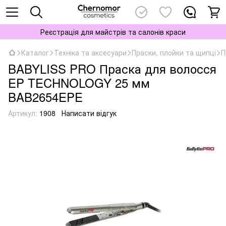
Реєстрація для майстрів та салонів краси
Каталог
Техніка та аксесуари
Праски, плойки та щипці
П
BABYLISS PRO Праска для волосся
EP TECHNOLOGY 25 мм
BAB2654EPE
Артикул:
1908
Написати відгук