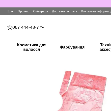
Перейти до основного контенту
Блог
Про нас
Співпраця
Доставка і оплата
Контактна інформац
067 444-48-77
Косметика для
Техні
Фарбування
волосся
аксес