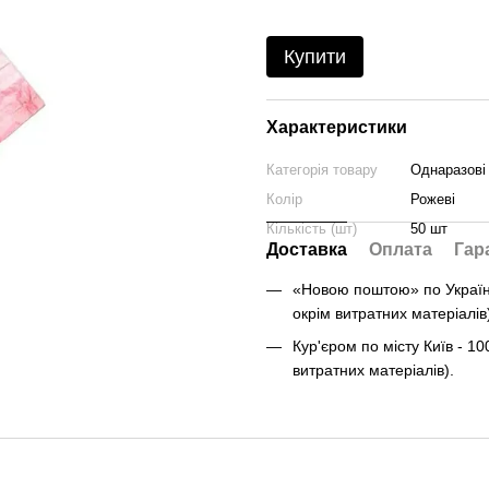
Купити
Характеристики
Категорія товару
Однаразові
Колір
Рожеві
Кількість (шт)
50 шт
Доставка
Оплата
Гар
«Новою поштою» по Україні 
окрім витратних матеріалів
Кур'єром по місту Київ - 10
витратних матеріалів).