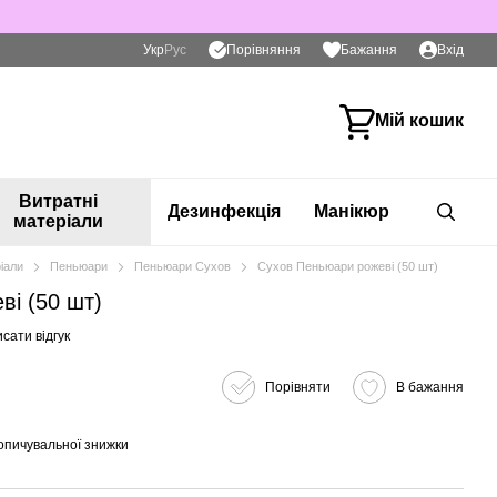
Порівняння
Укр
Рус
Бажання
Вхід
Мій кошик
Витратні
Дезинфекція
Манікюр
матеріали
іали
Пеньюари
Пеньюари Сухов
Сухов Пеньюари рожеві (50 шт)
ві (50 шт)
сати відгук
Порівняти
В бажання
опичувальної знижки