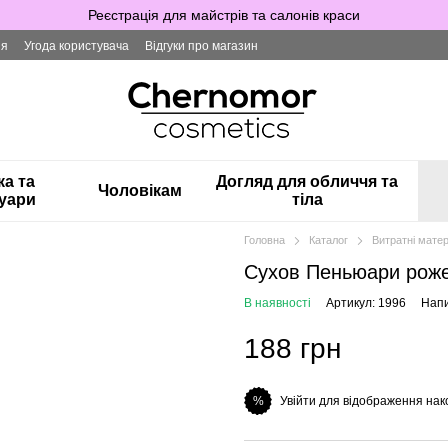
Реєстрація для майстрів та салонів краси
ія
Угода користувача
Відгуки про магазин
ка та
Догляд для обличчя та
Чоловікам
уари
тіла
Головна
Каталог
Витратні матер
Сухов Пеньюари роже
В наявності
Артикул: 1996
Напи
188 грн
Увійти для відображення нак
%