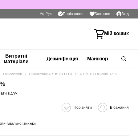
Порівняння
Укр
Рус
Бажання
Вхід
Мій кошик
Витратні
Дезинфекція
Манікюр
матеріали
Окислювачі
Окислювачі ARTISTO ELEA
ARTISTO Окисник 12 %
 %
ати відгук
Порівняти
В бажання
опичувальної знижки