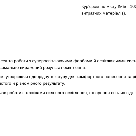
Кур'єром по місту Київ - 10
витратних матеріалів).
сся та роботи з суперосвітлюючими фарбами й освітлюючими систем
ксимально виражений результат освітлення.
м, утворюючи однорідну текстуру для комфортного нанесення та р
того й рівномірного результату.
с роботи з техніками сильного освітлення, створення світлих відтін