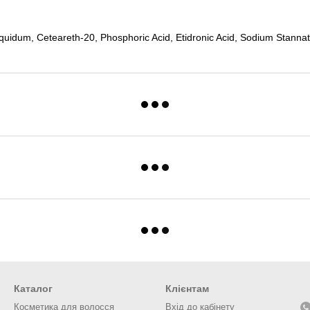
iquidum, Ceteareth-20, Phosphoric Acid, Etidronic Acid, Sodium Stann
Каталог
Клієнтам
Косметика для волосся
Вхід до кабінету