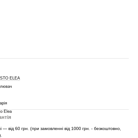
ISTO ELEA
слювач
арія
to Elea
антія
— від 60 грн. (при замовленні від 1000 грн. - безкоштовно,
).