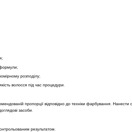
я;
 формули;
омірному розподілу;
кість волосся під час процедури.
ендованій пропорції відповідно до техніки фарбування. Нанести с
оглядові засоби.
 контрольованим результатом.