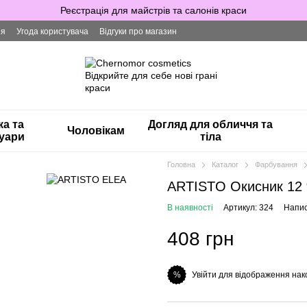
Реєстрація для майстрів та салонів краси
ія
Угода користувача
Відгуки про магазин
ка та
Догляд для обличчя та
Чоловікам
уари
тіла
Головна
Каталог
Фарбування
ARTISTO Окисник 12
В наявності
Артикул: 324
Напис
408 грн
Увійти для відображення нак
%