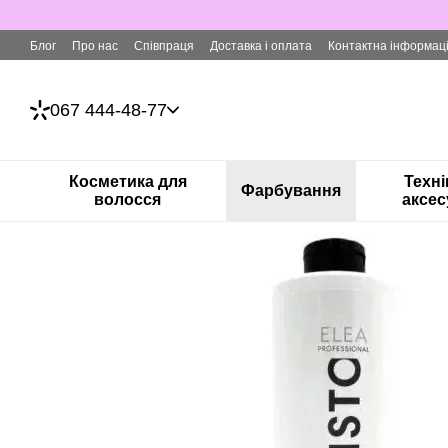
Перейти до основного контенту
Блог
Про нас
Співпраця
Доставка і оплата
Контактна інформац
067 444-48-77
Косметика для
Техні
Фарбування
волосся
аксес