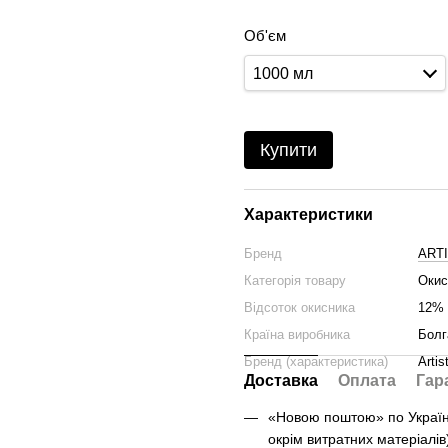
Об'єм
1000 мл
Купити
Характеристики
Бренд
ART
Категорія товару
Оки
Відсоток окисника
12%
Країна виробника
Болг
Бренд (характеристика)
Artis
Доставка
Оплата
Гар
«Новою поштою» по Україні 
окрім витратних матеріалів