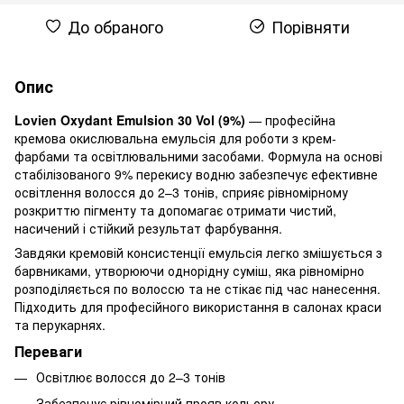
До обраного
Порівняти
Опис
Lovien Oxydant Emulsion 30 Vol (9%)
— професійна
кремова окислювальна емульсія для роботи з крем-
фарбами та освітлювальними засобами. Формула на основі
стабілізованого 9% перекису водню забезпечує ефективне
освітлення волосся до 2–3 тонів, сприяє рівномірному
розкриттю пігменту та допомагає отримати чистий,
насичений і стійкий результат фарбування.
Завдяки кремовій консистенції емульсія легко змішується з
барвниками, утворюючи однорідну суміш, яка рівномірно
розподіляється по волоссю та не стікає під час нанесення.
Підходить для професійного використання в салонах краси
та перукарнях.
Переваги
Освітлює волосся до 2–3 тонів
Забезпечує рівномірний прояв кольору