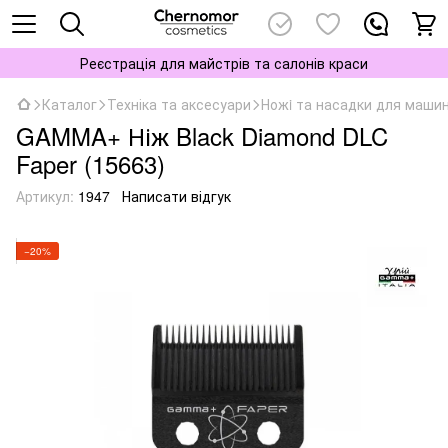
Реєстрація для майстрів та салонів краси
Каталог
Техніка та аксесуари
Ножi та насадки для машино
GAMMA+ Ніж Black Diamond DLC
Faper (15663)
Артикул:
1947
Написати відгук
−20%