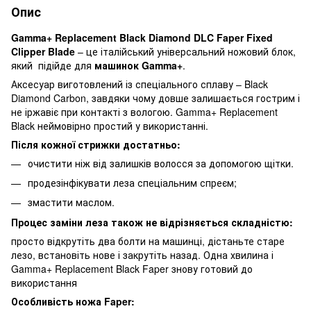
Опис
Gamma+ Replacement Black Diamond DLC Faper Fixed
Clipper Blade
– це італійський універсальний ножовий блок,
який підійде для
машинок Gamma+
.
Аксесуар виготовлений із спеціального сплаву – Black
Diamond Carbon, завдяки чому довше залишається гострим і
не іржавіє при контакті з вологою. Gamma+ Replacement
Black неймовірно простий у використанні.
Після кожної стрижки достатньо:
очистити ніж від залишків волосся за допомогою щітки.
продезінфікувати леза спеціальним спреєм;
змастити маслом.
Процес заміни леза також не відрізняється складністю:
просто відкрутіть два болти на машинці, дістаньте старе
лезо, встановіть нове і закрутіть назад. Одна хвилина і
Gamma+ Replacement Black Faper знову готовий до
використання
Особливість ножа Faper: