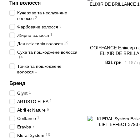
Тип волосся
Кучеряве та неслухняне
2
волосся
3
Фарбоване волосся
1
Жирне волосся
19
Для всіх типів волосся
COIFFANCE Еліксир н
Сухе та пошкоджене волосся
ELIXIR DE BRILL
14
831 грн
1 187 г
Тонке та пошкоджене
1
волосся
Бренд
1
Glynt
1
ARTISTO ELEA
6
Abril et Nature
1
Coiffance
7
Erayba
13
Kleral System