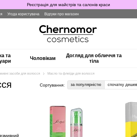
Реєстрація для майстрів та салонів краси
ія
Угода користувача
Відгуки про магазин
ка та
Догляд для обличчя та
Чоловікам
уари
тіла
мивні засоби для волосся
Масло та флюїди для волосся
сся
за популярністю
спочатку деше
Сортування: