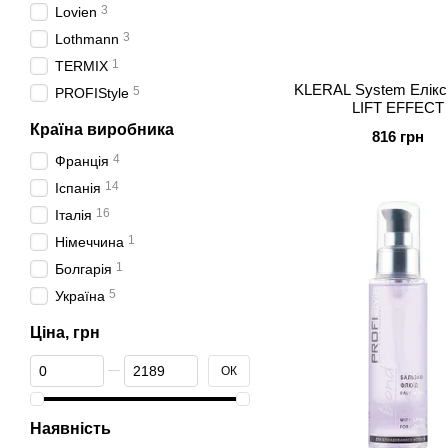
3
Lovien
3
Lothmann
1
TERMIX
KLERAL System Елікс
5
PROFIStyle
LIFT EFFECT
Країна виробника
816 грн
4
Франція
14
Іспанія
16
Італія
1
Німеччина
1
Болгарія
5
Україна
Ціна, грн
Від Ціна, грн
До Ціна, грн
ОК
Наявність