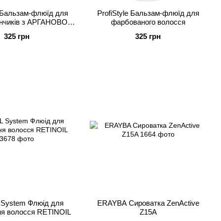
e Бальзам-флюїд для
ProfiStyle Бальзам-флюїд для
кінчиків з АРГАНОВОЮ
фарбованого волосся
ОЛІЄЮ
325 грн
325 грн
System Флюід для
ERAYBA Сироватка ZenActive
ня волосся RETINOIL
Z15A