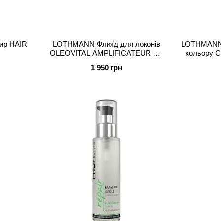
ир HAIR
LOTHMANN Флюїд для локонів
LOTHMANN 
OLEOVITAL AMPLIFICATEUR DE
кольору C
BOUCLES
1 950 грн