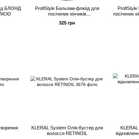
юїд БЛОНД
ProfiStyle Бальзам-флюїд для
ProfiStyl
ЛІЄЮ
посічених кінчиків
посічених 
ВІДНОВЛЕННЯ
325 грн
створення
KLERAL System Олія-бустер для
KLERAL 
волосся RETINOIL
відновлен