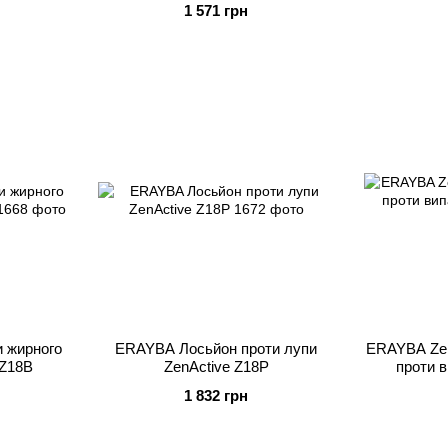
1 571 грн
 жирного
ERAYBA Лосьйон проти лупи
ERAYBA Zen
 Z18B
ZenActive Z18P
проти 
1 832 грн