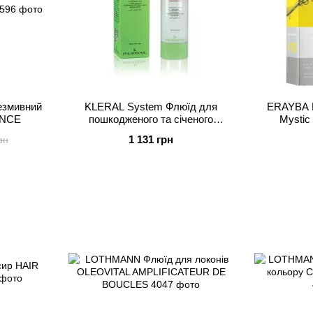
езмивний
KLERAL System Флюїд для
ERAYBA H
ANCE
пошкодженого та січеного
Mystic 
волосся SENJAL
1 131 грн
рн