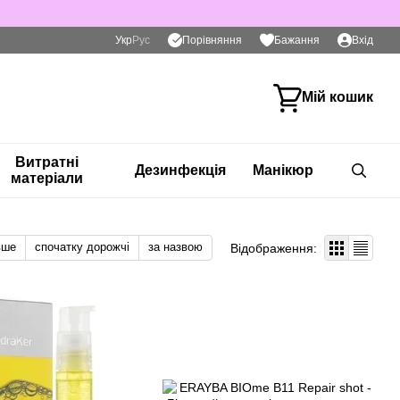
Порівняння
Укр
Рус
Бажання
Вхід
Мій кошик
Витратні
Дезинфекція
Манікюр
матеріали
вше
спочатку дорожчі
за назвою
Відображення: