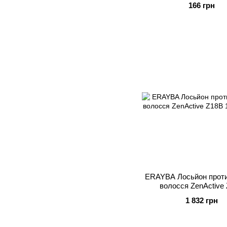
166 грн
ERAYBA Лосьйон проти
волосся ZenActive
1 832 грн