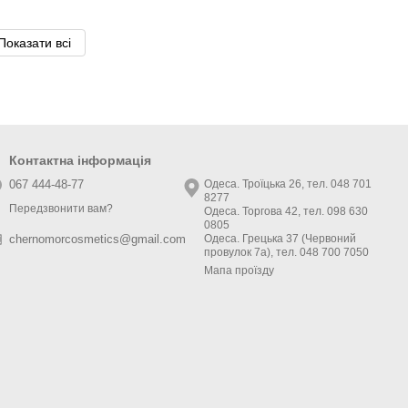
Показати всі
Контактна інформація
067 444-48-77
Одеса. Троїцька 26, тел. 048 701
8277
Передзвонити вам?
Одеса. Торгова 42, тел. 098 630
0805
Одеса. Грецька 37 (Червоний
chernomorcosmetics@gmail.com
провулок 7а), тел. 048 700 7050
Мапа проїзду