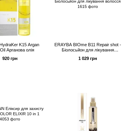
ydraKer K15 Argan
ERAYBA BIOme B11 Repair shot -
Oil Арганова олія
Біолосьйон для лікування
волосся
920 грн
1 029 грн