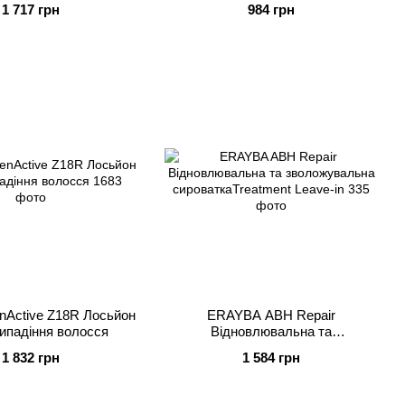
1 717 грн
984 грн
Active Z18R Лосьйон
ERAYBA ABH Repair
випадіння волосся
Відновлювальна та
зволожувальна
1 832 грн
1 584 грн
сироваткаTreatment Leave-in