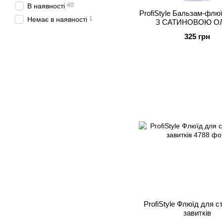
40
В наявності
ProfiStyle Бальзам-фл
1
Немає в наявності
З САТИНОВОЮ О
325 грн
ProfiStyle Флюїд для 
завитків