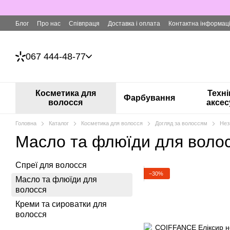
Перейти до основного контенту
Блог
Про нас
Співпраця
Доставка і оплата
Контактна інформац
067 444-48-77
Косметика для
Техні
Фарбування
волосся
аксес
Головна
Каталог
Косметика для волосся
Догляд за волоссям
Нез
Масло та флюїди для воло
Спреї для волосся
−30%
Масло та флюїди для
волосся
Креми та сироватки для
волосся