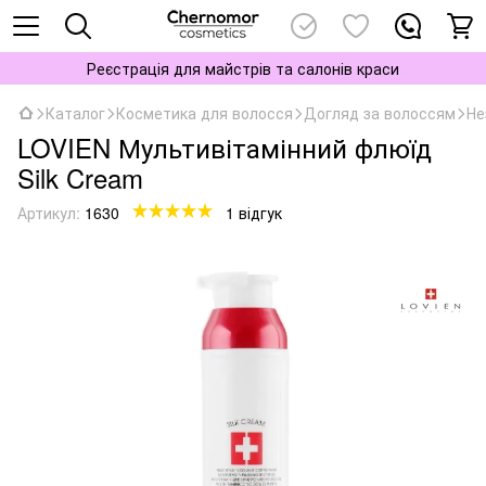
Реєстрація для майстрів та салонів краси
Каталог
Косметика для волосся
Догляд за волоссям
Не
LOVIEN Мультивітамінний флюїд
Silk Cream
Артикул:
1630
1 відгук