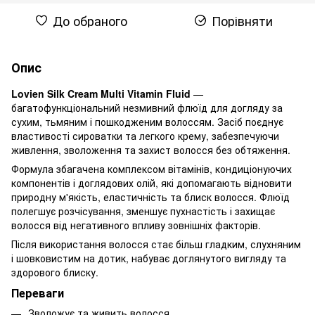
До обраного
Порівняти
Опис
Lovien Silk Cream Multi Vitamin Fluid
—
багатофункціональний незмивний флюїд для догляду за
сухим, тьмяним і пошкодженим волоссям. Засіб поєднує
властивості сироватки та легкого крему, забезпечуючи
живлення, зволоження та захист волосся без обтяження.
Формула збагачена комплексом вітамінів, кондиціонуючих
компонентів і доглядових олій, які допомагають відновити
природну м'якість, еластичність та блиск волосся. Флюїд
полегшує розчісування, зменшує пухнастість і захищає
волосся від негативного впливу зовнішніх факторів.
Після використання волосся стає більш гладким, слухняним
і шовковистим на дотик, набуває доглянутого вигляду та
здорового блиску.
Переваги
Зволожує та живить волосся