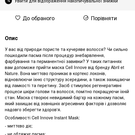
Увійти для відображення накопичувальної знижки
%
До обраного
Порівняти
Опис
У вас від природи пористе та кучеряве волосся? Чи сильно
пошкодили пасма після процедур знебарвлення,
фарбування та перманентної завивки? У таких питаннях
вам допоможе прийти маска Cell Innove від бренду Abril et
Nature. Вона миттєво проникає в кортекс локонів,
відновлюючи їхню структуру зсередини, а також захищаючи
від ламкості та перетину. Засіб стимулює регенеративні
процеси шкіри голови та волосся, помітно покращуючи їхній
стан. Маска створює невидимий бар'єр на кожному пасмі,
який захищає від зовнішніх агресивних факторів і дозволяє
надовго зберегти здоров'я.
Особливості Cell Innove Instant Mask:
- миттєво діє;
- не обтяжує пасма;