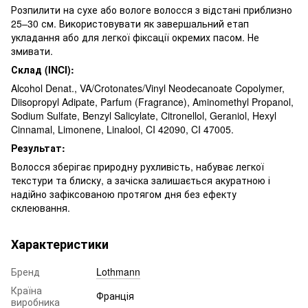
Розпилити на сухе або вологе волосся з відстані приблизно
25–30 см. Використовувати як завершальний етап
укладання або для легкої фіксації окремих пасом. Не
змивати.
Склад (INCI):
Alcohol Denat., VA/Crotonates/Vinyl Neodecanoate Copolymer,
Diisopropyl Adipate, Parfum (Fragrance), Aminomethyl Propanol,
Sodium Sulfate, Benzyl Salicylate, Citronellol, Geraniol, Hexyl
Cinnamal, Limonene, Linalool, CI 42090, CI 47005.
Результат:
Волосся зберігає природну рухливість, набуває легкої
текстури та блиску, а зачіска залишається акуратною і
надійно зафіксованою протягом дня без ефекту
склеювання.
Характеристики
Бренд
Lothmann
Країна
Франція
виробника