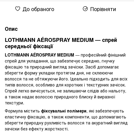
До обраного
Порівняти
Опис
LOTHMANN AÉROSPRAY MEDIUM — спрей
середньої фіксації
LOTHMANN AÉROSPRAY MEDIUM
— професійний фінішний
спрей для укладання, що забезпечує середню, гнучку
фіксацію та природний вигляд зачіски. Засіб допомагає
зберегти форму укладки протягом дня, не склеюючи
волосся та не обтяжуючи його. Ідеально підходить для всіх
типів волосся, особливо для коротких і текстурних зачісок.
Спрей легко вичісується, не залишаючи слідів або нальоту,
а також надає волоссю природного блиску й виразної
текстури.
Формула містить
фіксувальні полімери
, які забезпечують
еластичну фіксацію, а також компоненти, що допомагають
зберегти природну рухливість волосся та акуратний вигляд
зачіски без ефекту жорсткості.