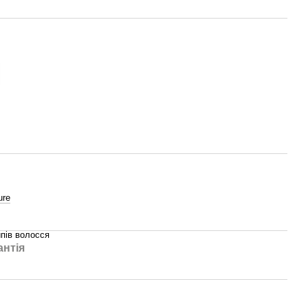
ure
ипів волосся
антія