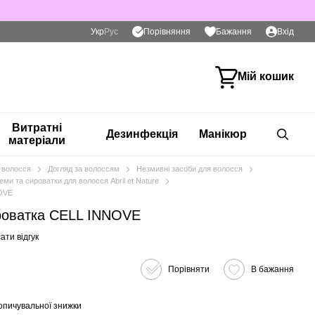
Порівняння
Укр
Рус
Бажання
Вхід
Мій кошик
Витратні
Дезинфекція
Манікюр
матеріали
 волосся
Догляд за волоссям
Незмивні засоби для волосся
еми та сироватки для волосся Abril et Nature
OVE
роватка CELL INNOVE
ати відгук
Порівняти
В бажання
опичувальної знижки