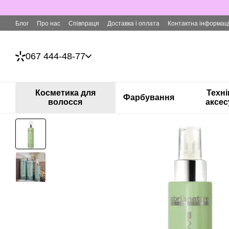
Перейти до основного контенту
Блог
Про нас
Співпраця
Доставка і оплата
Контактна інформац
067 444-48-77
Косметика для
Техні
Фарбування
волосся
аксес