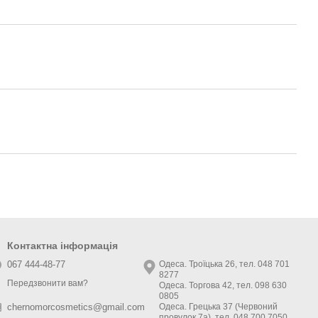
Контактна інформація
067 444-48-77
Одеса. Троїцька 26, тел. 048 701
8277
Передзвонити вам?
Одеса. Торгова 42, тел. 098 630
0805
Одеса. Грецька 37 (Червоний
chernomorcosmetics@gmail.com
провулок 7а), тел. 048 700 7050