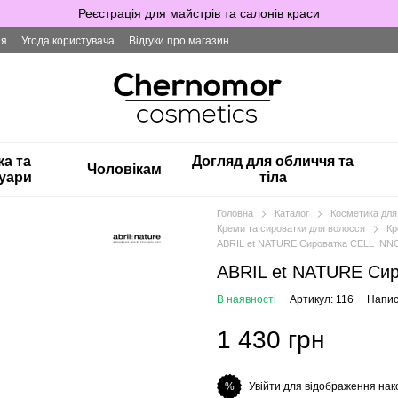
Реєстрація для майстрів та салонів краси
ія
Угода користувача
Відгуки про магазин
ка та
Догляд для обличчя та
Чоловікам
уари
тіла
Головна
Каталог
Косметика для
Креми та сироватки для волосся
Кр
ABRIL et NATURE Сироватка CELL INN
ABRIL et NATURE Си
В наявності
Артикул: 116
Напис
1 430 грн
Увійти для відображення нак
%