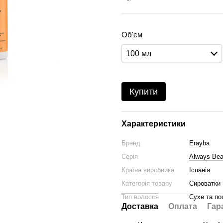
Об'єм
100 мл
Купити
Характеристики
Бренд
Erayba
Серія
Always Beau
Країна виробника
Іспанія
Категорія товару
Сироватки
Тип волосся
Сухе та п
Доставка
Оплата
Гар