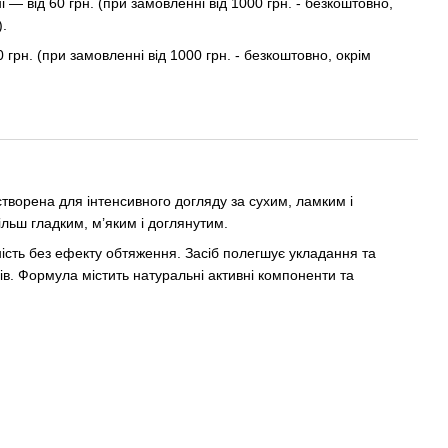
— від 60 грн. (при замовленні від 1000 грн. - безкоштовно,
).
0 грн. (при замовленні від 1000 грн. - безкоштовно, окрім
творена для інтенсивного догляду за сухим, ламким і
льш гладким, м’яким і доглянутим.
ність без ефекту обтяження. Засіб полегшує укладання та
ів. Формула містить натуральні активні компоненти та