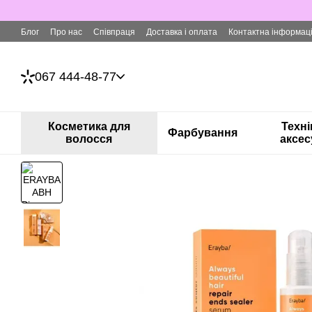
Перейти до основного контенту
Блог
Про нас
Співпраця
Доставка і оплата
Контактна інформац
067 444-48-77
Косметика для
Техні
Фарбування
волосся
аксес