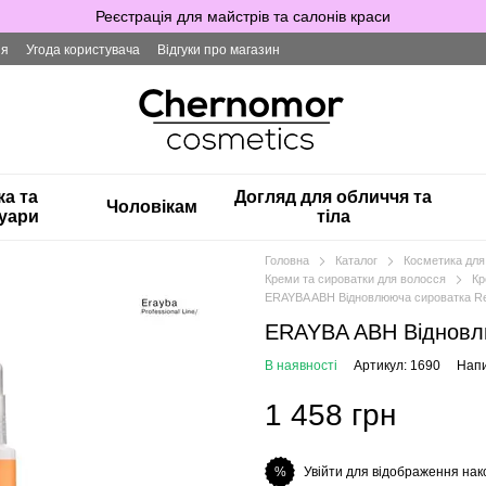
Реєстрація для майстрів та салонів краси
ія
Угода користувача
Відгуки про магазин
ка та
Догляд для обличчя та
Чоловікам
уари
тіла
Головна
Каталог
Косметика для
Креми та сироватки для волосся
Кр
ERAYBA ABH Відновлююча сироватка Rep
ERAYBA ABH Відновлю
В наявності
Артикул: 1690
Напи
1 458 грн
Увійти для відображення нак
%