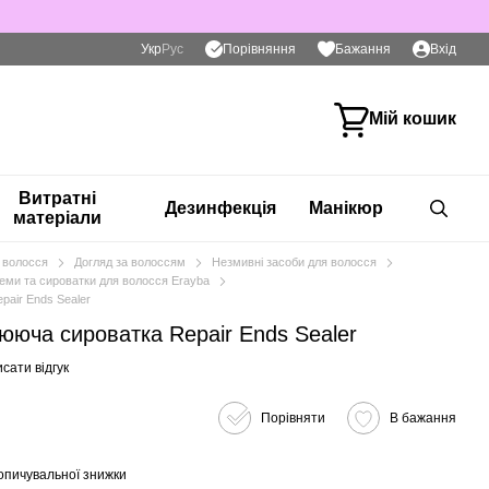
Порівняння
Укр
Рус
Бажання
Вхід
Мій кошик
Витратні
Дезинфекція
Манікюр
матеріали
 волосся
Догляд за волоссям
Незмивні засоби для волосся
еми та сироватки для волосся Erayba
air Ends Sealer
юча сироватка Repair Ends Sealer
сати відгук
Порівняти
В бажання
опичувальної знижки