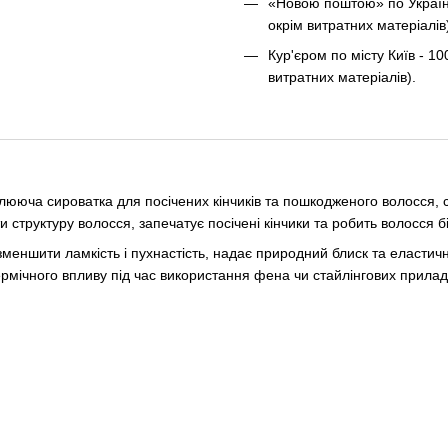
«Новою поштою» по Україні 
окрім витратних матеріалів
Кур'єром по місту Київ - 10
витратних матеріалів).
ююча сироватка для посічених кінчиків та пошкодженого волосся, с
труктуру волосся, запечатує посічені кінчики та робить волосся бі
меншити ламкість і пухнастість, надає природний блиск та еластич
термічного впливу під час використання фена чи стайлінгових прилад