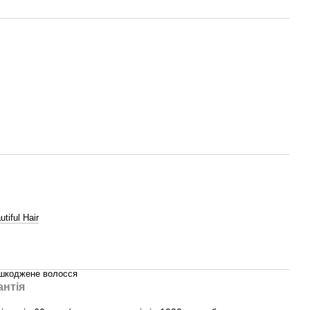
tiful Hair
ошкоджене волосся
антія