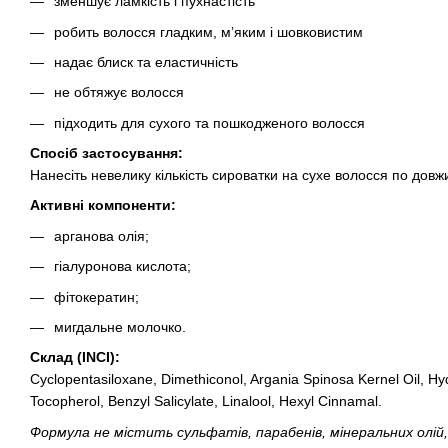
зменшує ламкість і пухнастість
робить волосся гладким, м’яким і шовковистим
надає блиск та еластичність
не обтяжує волосся
підходить для сухого та пошкодженого волосся
Спосіб застосування:
Нанесіть невелику кількість сироватки на сухе волосся по довжи
Активні компоненти:
арганова олія;
гіалуронова кислота;
фітокератин;
мигдальне молочко.
Склад (INCI):
Cyclopentasiloxane, Dimethiconol, Argania Spinosa Kernel Oil, H
Tocopherol, Benzyl Salicylate, Linalool, Hexyl Cinnamal.
Формула не містить сульфатів, парабенів, мінеральних олій,