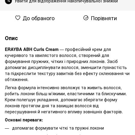
Увійти для відображення накопичувальної знижки
%
До обраного
Порівняти
Опис
ERAYBA ABH Curls Cream
— професійний крем для
кучерявого та хвилястого волосся, створений для
формування пружних, чітких і природних локонів. Засіб
допомагає дисциплінувати волосся, зменшити пухнастість
та підкреслити текстуру завитків без ефекту склеювання чи
обтяження.
Легка формула інтенсивно зволожує та живить волосся,
робить локони більш м’якими, еластичними та блискучими.
Крем полегшує укладання, допомагає зберігати форму
локонів протягом дня та захищає волосся від
пересушування й негативного впливу зовнішніх факторів.
Основні переваги:
допомагає формувати чіткі та пружні локони