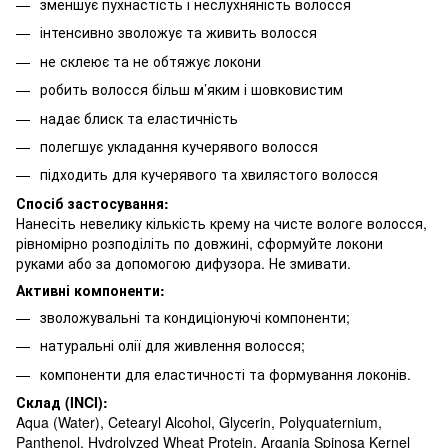
зменшує пухнастість і неслухняність волосся
інтенсивно зволожує та живить волосся
не склеює та не обтяжує локони
робить волосся більш м’яким і шовковистим
надає блиск та еластичність
полегшує укладання кучерявого волосся
підходить для кучерявого та хвилястого волосся
Спосіб застосування:
Нанесіть невелику кількість крему на чисте вологе волосся,
рівномірно розподіліть по довжині, сформуйте локони
руками або за допомогою дифузора. Не змивати.
Активні компоненти:
зволожувальні та кондиціонуючі компоненти;
натуральні олії для живлення волосся;
компоненти для еластичності та формування локонів.
Склад (INCI):
Aqua (Water), Cetearyl Alcohol, Glycerin, Polyquaternium,
Panthenol, Hydrolyzed Wheat Protein, Argania Spinosa Kernel