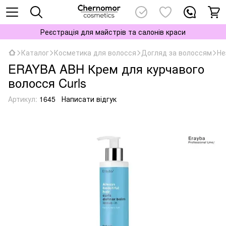
Реєстрація для майстрів та салонів краси
Каталог
Косметика для волосся
Догляд за волоссям
Не
ERAYBA ABH Крем для курчавого
волосся Curls
Артикул:
1645
Написати відгук