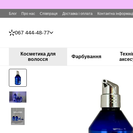
Перейти до основного контенту
Блог
Про нас
Співпраця
Доставка і оплата
Контактна інформац
067 444-48-77
Косметика для
Техні
Фарбування
волосся
аксес