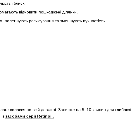
ість і блиск.
магають відновити пошкоджені ділянки.
я, полегшують розчісування та зменшують пухнастість.
ологе волосся по всій довжині. Залиште на 5–10 хвилин для глибокої
 із
засобами серії Retinoil.