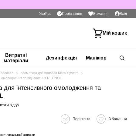
Порівняння
Укр
Рус
Бажання
Вхід
Мій кошик
Витратні
Дезинфекція
Манікюр
матеріали
 волосся
Косметика для волосся Kleral System
о омолодження та відновлення RETINOIL
 для інтенсивного омолодження та
L
сати відгук
Порівняти
В бажання
опичувальної знижки