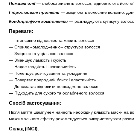
Поживні олії
— глибоко живлять волосся, відновлюють його м’як
Гідролізовані протеїни
— зміцнюють волосяне волокно, допо
Кондиціонуючі компоненти
— розгладжують кутикулу волосс
Переваги:
— Інтенсивно відновлює та живить волосся
— Сприяє «омолодженню» структури волосся
— Зміцнює та ущільнює волосся
— Зменшує ламкість і сухість
— Надає гладкість і шовковистість
— Полегшує розчісування та укладання
— Повертає природний блиск і еластичність
— Допомагає відновити пошкоджене волосся
— Підходить для сухого та ослабленого волосся
Спосіб застосування:
Після миття шампунем нанесіть необхідну кількість маски на в
максимального ефекту рекомендується використовувати разом
Склад (INCI):