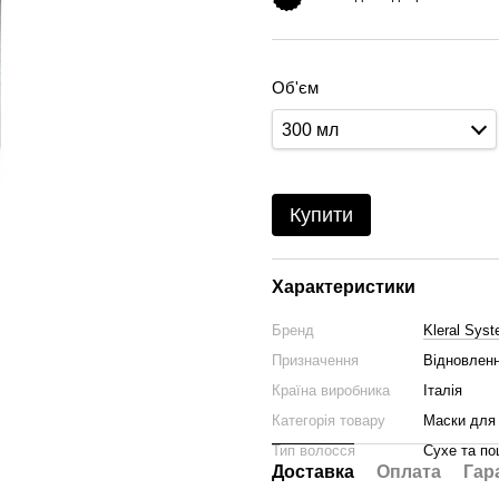
Об'єм
300 мл
Купити
Характеристики
Бренд
Kleral Sys
Призначення
Відновленн
Країна виробника
Італія
Категорія товару
Маски для
Тип волосся
Сухе та п
Доставка
Оплата
Гар