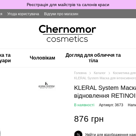
Реєстрація для майстрів та салонів краси
ія
Угода користувача
Відгуки про магазин
ка та
Догляд для обличчя та
Чоловікам
уари
тіла
Головна
Каталог
Косметика для
KLERAL System Маска для інтенсивног
KLERAL System Маска
відновлення RETINOI
В наявності
Артикул: 3673
Напи
876 грн
Увійти для відображення нак
%