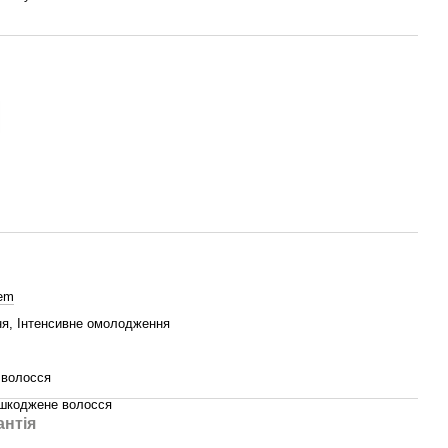
tem
я, Інтенсивне омолодження
 волосся
ошкоджене волосся
антія