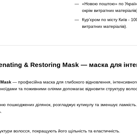
«Новою поштою» по Україні 
окрім витратних матеріалів
Кур'єром по місту Київ - 10
витратних матеріалів).
venating & Restoring Mask — маска для ін
g Mask
— професійна маска для глибокого відновлення, інтенсивног
ноїдами та поживними оліями допомагає відновити структуру волосся
ню пошкоджених ділянок, розгладжує кутикулу та зменшує ламкість.
.
тури волосся, покращують його щільність та еластичність.