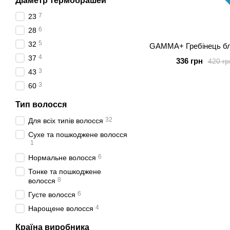
Діаметр термобрашей
7
23
6
28
5
32
GAMMA+ Гребінець бл
4
37
336 грн
420 гр
3
43
3
60
Тип волосся
32
Для всіх типів волосся
Сухе та пошкоджене волосся
1
6
Нормальне волосся
Тонке та пошкоджене
8
волосся
6
Густе волосся
4
Нарощене волосся
Країна виробника