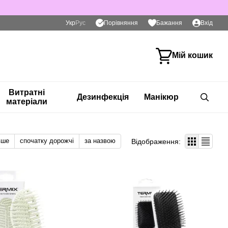
Порівняння
Укр
Рус
Бажання
Вхід
Мій кошик
Витратні
Дезинфекція
Манікюр
матеріали
вше
спочатку дорожчі
за назвою
Відображення: