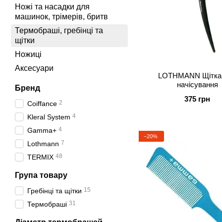
Ножi та насадки для
машинок, трiмерiв, бритв
Термобраші, гребінці та
щітки
Ножиці
Аксесуари
LOTHMANN Щітка
начісування
Бренд
375 грн
2
Coiffance
4
Kleral System
4
Gamma+
−20%
7
Lothmann
48
TERMIX
Група товару
15
Гребінці та щітки
31
Термобраші