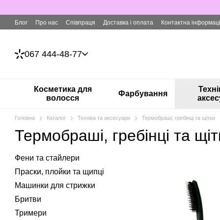
Перейти до основного контенту
Блог
Про нас
Співпраця
Доставка і оплата
Контактна інформац
067 444-48-77
Косметика для
Техні
Фарбування
волосся
аксес
Головна
Каталог
Техніка та аксесуари
Термобраші, гребінці та щітки
Термобраші, гребінці та щіт
Фени та стайлери
Праски, плойки та щипці
Машинки для стрижки
Бритви
Тримери