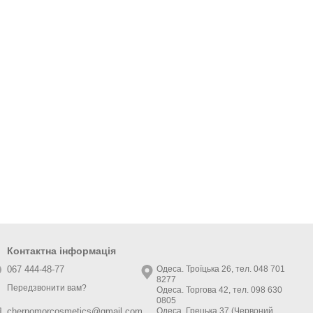
Контактна інформація
067 444-48-77
Одеса. Троїцька 26, тел. 048 701
8277
Передзвонити вам?
Одеса. Торгова 42, тел. 098 630
0805
Одеса. Грецька 37 (Червоний
chernomorcosmetics@gmail.com