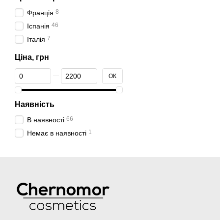
8
Франція
46
Іспанія
7
Італія
Ціна, грн
Від Ціна, грн
До Ціна, грн
ОК
Наявність
66
В наявності
1
Немає в наявності