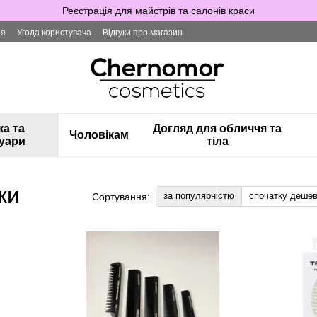
Реєстрація для майстрів та салонів краси
ія
Угода користувача
Відгуки про магазин
ка та
Догляд для обличчя та
Чоловікам
уари
тіла
ки
за популярністю
спочатку деше
Сортування: