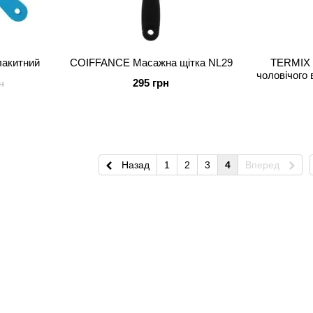
акитний
COIFFANCE Масажна щітка NL29
TERMIX 
чоловічого
295 грн
н
Назад
1
2
3
4
Вперед