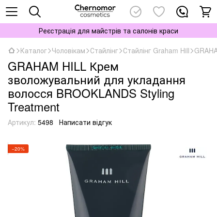
Реєстрація для майстрів та салонів краси
Каталог
Чоловікам
Стайлінг
Стайлінг Graham Hill
GRAHAM
GRAHAM HILL Крем
зволожувальний для укладання
волосся BROOKLANDS Styling
Treatment
Артикул:
5498
Написати відгук
−20%