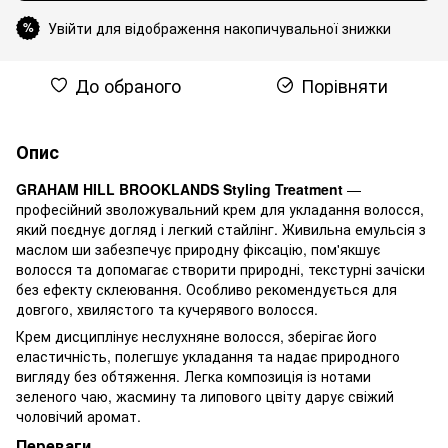
Увійти для відображення накопичувальної знижки
%
До обраного
Порівняти
Опис
GRAHAM HILL BROOKLANDS Styling Treatment
—
професійний зволожувальний крем для укладання волосся,
який поєднує догляд і легкий стайлінг. Живильна емульсія з
маслом ши забезпечує природну фіксацію, пом'якшує
волосся та допомагає створити природні, текстурні зачіски
без ефекту склеювання. Особливо рекомендується для
довгого, хвилястого та кучерявого волосся.
Крем дисциплінує неслухняне волосся, зберігає його
еластичність, полегшує укладання та надає природного
вигляду без обтяження. Легка композиція із нотами
зеленого чаю, жасмину та липового цвіту дарує свіжий
чоловічий аромат.
Переваги