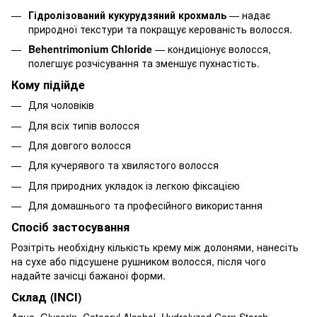
Гідролізований кукурудзяний крохмаль
— надає
природної текстури та покращує керованість волосся.
Behentrimonium Chloride
— кондиціонує волосся,
полегшує розчісування та зменшує пухнастість.
Кому підійде
Для чоловіків
Для всіх типів волосся
Для довгого волосся
Для кучерявого та хвилястого волосся
Для природних укладок із легкою фіксацією
Для домашнього та професійного використання
Спосіб застосування
Розітріть необхідну кількість крему між долонями, нанесіть
на сухе або підсушене рушником волосся, після чого
надайте зачісці бажаної форми.
Склад (INCI)
Aqua, Glycerin, Cetearyl Alcohol, Hydrolyzed Corn Starch,