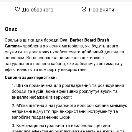
До обраного
Порівняти
Опис
Овальна щітка для бороди
Oval Barber Beard Brush
Gamma+
зроблена з якісних матеріалів, які будуть довго
служити та допоможуть забезпечити дбайливий догляд за
волоссям. Вона оснащена посиленою щетиною з
натурального волосся кабана, яке забезпечує оптимальну
ефективність та комфорт у використанні.
Основні характеристики:
1. Щітка призначена для розгладження та розчісування
бороди та вусів: вона ефективно розплутує вузли та
видаляє небажані "візерунки";
2. М'яка щетина з натурального волосся кабана мінімізує
неприємні відчуття при використанні інструменту та
запобігає подразненню шкіри;
3. Комбінація натуральної та нейлонової щетини
дозволяє ефективно розплутувати навіть найгустішу та