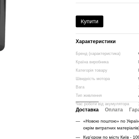
Купити
Характеристики
Бренд (характеристика)
Країна виробника
Категорія товару
Швидкість мотора
Вага
Тип живлення
Час роботи від акумулятора
Доставка
Оплата
Гар
«Новою поштою» по Україні 
окрім витратних матеріалів
Кур'єром по місту Київ - 10