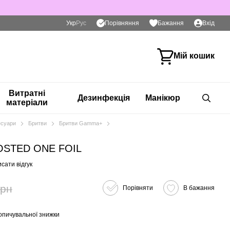
Порівняння
Укр
Рус
Бажання
Вхід
Мій кошик
Витратні
Дезинфекція
Манікюр
матеріали
есуари
Бритви
Бритви Gamma+
OSTED ONE FOIL
сати відгук
грн
Порівняти
В бажання
опичувальної знижки