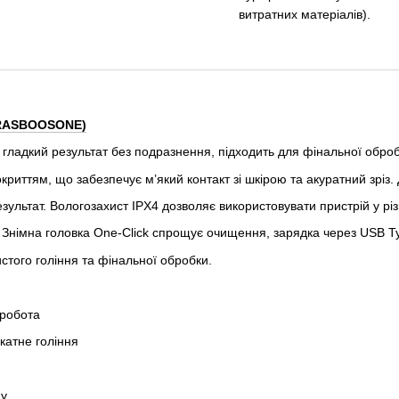
витратних матеріалів).
PRASBOOSONE)
 гладкий результат без подразнення, підходить для фінальної оброб
иттям, що забезпечує м’який контакт зі шкірою та акуратний зріз. 
зультат. Вологозахист IPX4 дозволяє використовувати пристрій у рі
 Знімна головка One-Click спрощує очищення, зарядка через USB Ty
истого гоління та фінальної обробки.
 робота
катне гоління
ду