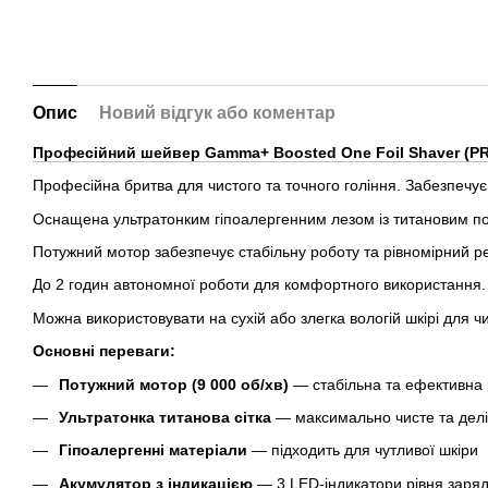
Опис
Новий відгук або коментар
Професійний шейвер Gamma+ Boosted One Foil Shaver (
Професійна бритва для чистого та точного гоління. Забезпечує
Оснащена ультратонким гіпоалергенним лезом із титановим покр
Потужний мотор забезпечує стабільну роботу та рівномірний ре
До 2 годин автономної роботи для комфортного використання.
Можна використовувати на сухій або злегка вологій шкірі для ч
Основні переваги:
Потужний мотор (9 000 об/хв)
— стабільна та ефективна
Ультратонка титанова сітка
— максимально чисте та делі
Гіпоалергенні матеріали
— підходить для чутливої шкіри
Акумулятор з індикацією
— 3 LED-індикатори рівня заря