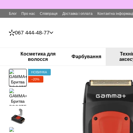
Перейти до основного контенту
Блог
Про нас
Співпраця
Доставка і оплата
Контактна інформац
067 444-48-77
Косметика для
Техні
Фарбування
волосся
аксес
НОВИНКА
−20%