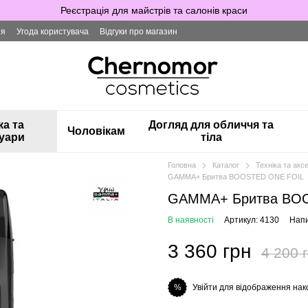
Реєстрація для майстрів та салонів краси
ія
Угода користувача
Відгуки про магазин
ка та
Догляд для обличчя та
Чоловікам
уари
тіла
Головна
Каталог
Техніка та акс
GAMMA+ Бритва BOOSTED ONE FOIL
GAMMA+ Бритва BO
В наявності
Артикул: 4130
Напи
3 360 грн
4 200 
Увійти для відображення нак
%