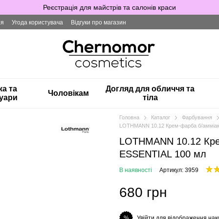
Реєстрація для майстрів та салонів краси
ія
Угода користувача
Відгуки про магазин
ка та
Догляд для обличчя та
Чоловікам
уари
тіла
Головна
Каталог
Фарбування
LOTHMANN 10.12 Крем-фарба б/амміа
LOTHMANN 10.12 Кре
ESSENTIAL 100 мл
В наявності
Артикул: 3959
680 грн
Увійти для відображення нак
%