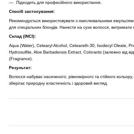
Підходить для професійного використання.
Спосіб застосування:
Рекомендується використовувати з окислювальними емульсія
для спеціальних блондів. Нанести на сухе волосся, витримати в
Склад (INCI):
Aqua (Water), Cetearyl Alcohol, Ceteareth-30, Isodecyl Oleate, 
Hydrosulfite, Aloe Barbadensis Extract, Colorants (залежно від в
(Fragrance).
Результат:
Волосся набуває насиченого, рівномірного та стійкого кольору
зберігає природну еластичність і здоровий вигляд.