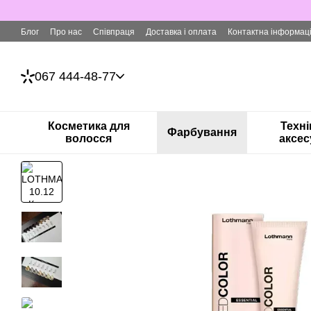
Перейти до основного контенту
Блог
Про нас
Співпраця
Доставка і оплата
Контактна інформац
067 444-48-77
Косметика для
Техні
Фарбування
волосся
аксес