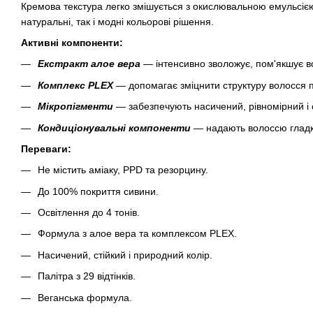
Кремова текстура легко змішується з окислювальною емульсією
натуральні, так і модні кольорові рішення.
Активні компоненти:
Екстракт алое вера
— інтенсивно зволожує, пом'якшує во
Комплекс PLEX
— допомагає зміцнити структуру волосся 
Мікропігменти
— забезпечують насичений, рівномірний і с
Кондиціонувальні компоненти
— надають волоссю гладкіс
Переваги:
Не містить аміаку, PPD та резорцину.
До 100% покриття сивини.
Освітлення до 4 тонів.
Формула з алое вера та комплексом PLEX.
Насичений, стійкий і природний колір.
Палітра з 29 відтінків.
Веганська формула.