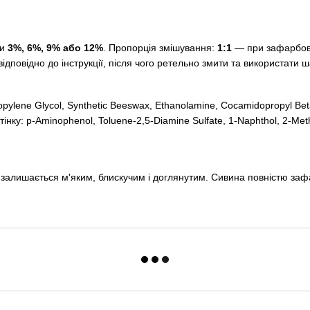
ми
3%, 6%, 9% або 12%
. Пропорція змішування:
1:1
— при зафарбов
ідповідно до інструкції, після чого ретельно змити та використати
Propylene Glycol, Synthetic Beeswax, Ethanolamine, Cocamidopropyl Be
ідтінку: p-Aminophenol, Toluene-2,5-Diamine Sulfate, 1-Naphthol, 2-Met
, залишається м'яким, блискучим і доглянутим. Сивина повністю заф