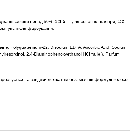
уванні сивини понад 50%;
1:1,5
— для основної палітри;
1:2
—
 шампунь після фарбування.
taine, Polyquaternium-22, Disodium EDTA, Ascorbic Acid, Sodium
hylresorcinol, 2,4-Diaminophenoxyethanol HCl та ін.), Parfum
арбовується, а завдяки делікатній безаміачній формулі волосся