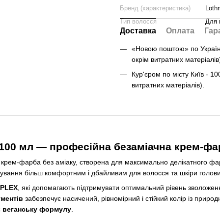
Бренд (характеристика)
Loth
Тип волосся
Для 
Доставка
Оплата
Гар
«Новою поштою» по Україні 
окрім витратних матеріалів
Кур'єром по місту Київ - 10
витратних матеріалів).
0 мл — професійна безаміачна крем-фа
 крем-фарба без аміаку, створена для максимально делікатного ф
ування більш комфортним і дбайливим для волосся та шкіри голови
PLEX
, які допомагають підтримувати оптимальний рівень зволожен
гментів
забезпечує насичений, рівномірний і стійкий колір із прир
є
веганську формулу
.