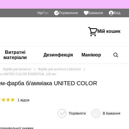
Порівняння
Укр
Рус
Бажання
Вхід
Мій кошик
Витратні
Дезинфекція
Манікюр
матеріали
Фарби для волосся
Фарби для волосся Lothmann
ка UNITED COLOR ESSENTIAL 100 мл
м-фарба б/амміака UNITED COLOR
1 відгук
Порівняти
В бажання
опичувальної знижки