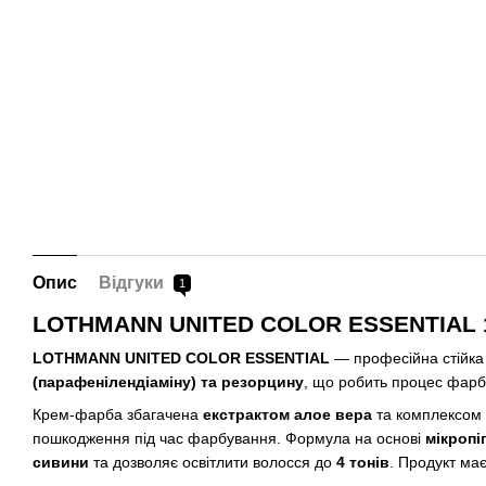
Опис
Відгуки
1
LOTHMANN UNITED COLOR ESSENTIAL 10
LOTHMANN UNITED COLOR ESSENTIAL
— професійна стійка
(парафенілендіаміну) та резорцину
, що робить процес фарб
Крем-фарба збагачена
екстрактом алое вера
та комплексом
пошкодження під час фарбування. Формула на основі
мікропі
сивини
та дозволяє освітлити волосся до
4 тонів
. Продукт ма