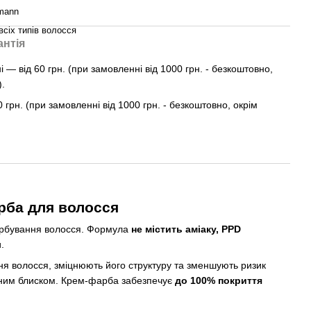
mann
всіх типів волосся
антія
— від 60 грн. (при замовленні від 1000 грн. - безкоштовно,
).
0 грн. (при замовленні від 1000 грн. - безкоштовно, окрім
рба для волосся
арбування волосся. Формула
не містить аміаку, PPD
.
ня волосся, зміцнюють його структуру та зменшують ризик
одним блиском. Крем-фарба забезпечує
до 100% покриття