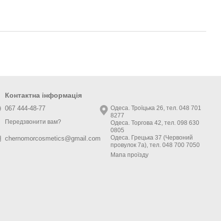
Контактна інформація
067 444-48-77
Одеса. Троїцька 26, тел. 048 701
8277
Передзвонити вам?
Одеса. Торгова 42, тел. 098 630
0805
Одеса. Грецька 37 (Червоний
chernomorcosmetics@gmail.com
провулок 7а), тел. 048 700 7050
Мапа проїзду