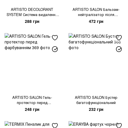
ARTISTO DECOLORANT
ARTISTO SALON Бальзам-
SYSTEM Система видалення
нейтралізатор після
кольору
фарбування
288 грн
472 грн
ARTISTO SALON Гель-
ARTISTO SALON Бустер
протектор перед
багатофункціональний
фарбуванням
248 грн
232 грн