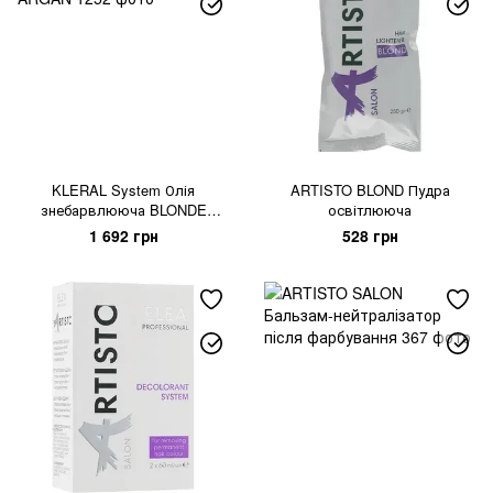
KLERAL System Олія
ARTISTO BLOND Пудра
знебарвлююча BLONDE
освітлююча
ARGAN
1 692 грн
528 грн