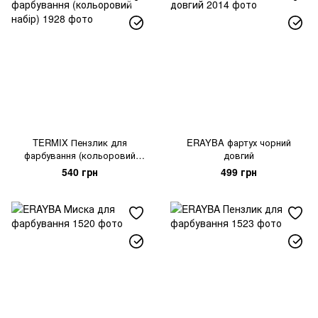
TERMIX Пензлик для
ERAYBA фартух чорний
фарбування (кольоровий
довгий
набір)
540 грн
499 грн