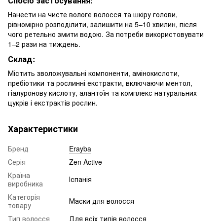
Спосіб застосування:
Нанести на чисте вологе волосся та шкіру голови,
рівномірно розподілити, залишити на 5–10 хвилин, після
чого ретельно змити водою. За потреби використовувати
1–2 рази на тиждень.
Склад:
Містить зволожувальні компоненти, амінокислоти,
пребіотики та рослинні екстракти, включаючи ментол,
гіалуронову кислоту, алантоїн та комплекс натуральних
цукрів і екстрактів рослин.
Характеристики
Бренд
Erayba
Серія
Zen Active
Країна
Іспанія
виробника
Категорія
Маски для волосся
товару
Тип волосся
Для всіх типів волосся