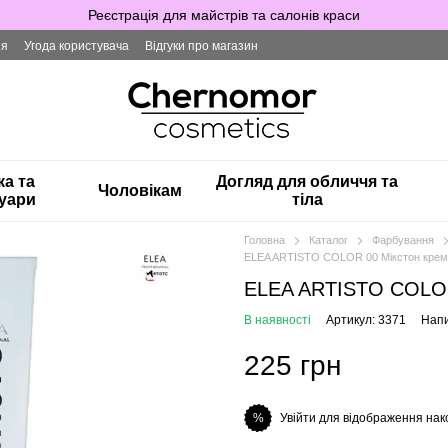
Реєстрація для майстрів та салонів краси
ія
Угода користувача
Відгуки про магазин
ка та
Догляд для обличчя та
Чоловікам
уари
тіла
Головна
Каталог
Фарбування
ELEA ARTISTO COLOR 00 Мікстон крем
ELEA ARTISTO COLOR
В наявності
Артикул: 3371
Напи
225 грн
Увійти для відображення нак
%