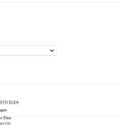
ISTO ELEA
арія
to Elea
антія