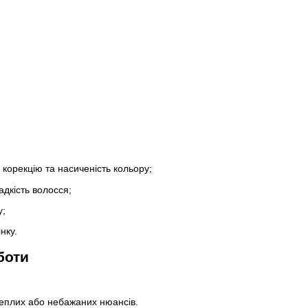
корекцію та насиченість кольору;
дкість волосся;
у;
нку.
боти
теплих або небажаних нюансів.