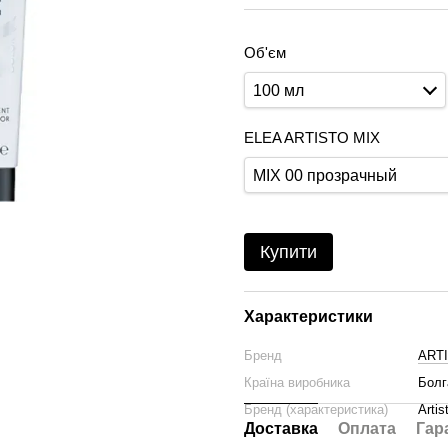
Об'єм
100 мл
ELEA ARTISTO MIX
MIX 00 прозрачный
Купити
Характеристики
Бренд
ART
Країна виробника
Болг
Бренд (характеристика)
Artis
Доставка
Оплата
Гар