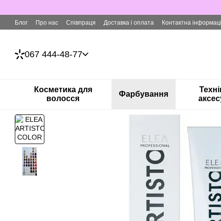
Перейти до основного контенту
Блог
Про нас
Співпраця
Доставка і оплата
Контактна інформац
067 444-48-77
Косметика для
Техні
Фарбування
волосся
аксес