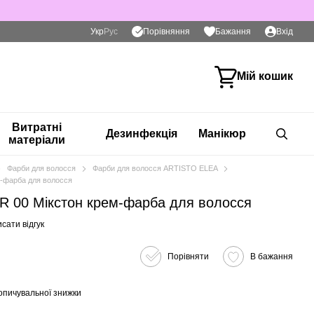
Порівняння
Укр
Рус
Бажання
Вхід
Мій кошик
Витратні
Дезинфекція
Манікюр
матеріали
Фарби для волосся
Фарби для волосся ARTISTO ELEA
-фарба для волосся
 00 Мікстон крем-фарба для волосся
сати відгук
Порівняти
В бажання
опичувальної знижки