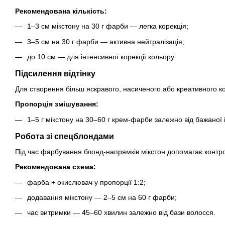
Рекомендована кількість:
1–3 см мікстону на 30 г фарби — легка корекція;
3–5 см на 30 г фарби — активна нейтралізація;
до 10 см — для інтенсивної корекції кольору.
Підсилення відтінку
Для створення більш яскравого, насиченого або креативного ко
Пропорція змішування:
1–5 г мікстону на 30–60 г крем-фарби залежно від бажаної 
Робота зі спецблондами
Під час фарбування блонд-напрямків мікстон допомагає контрол
Рекомендована схема:
фарба + окислювач у пропорції 1:2;
додавання мікстону — 2–5 см на 60 г фарби;
час витримки — 45–60 хвилин залежно від бази волосся.