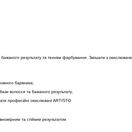
д бажаного результату та техніки фарбування. Змішати з окислювач
новного барвника;
 бази волосся та бажаного результату;
вати професійні окислювачі ARTISTO.
івномірним та стійким результатом.