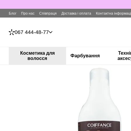
Перейти до основного контенту
Блог
Про нас
Співпраця
Доставка і оплата
Контактна інформац
067 444-48-77
Косметика для
Техні
Фарбування
волосся
аксес