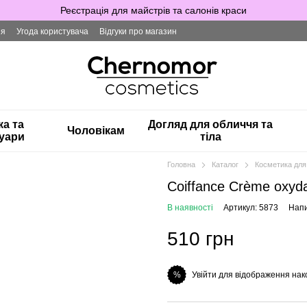
Реєстрація для майстрів та салонів краси
ія
Угода користувача
Відгуки про магазин
ка та
Догляд для обличчя та
Чоловікам
уари
тіла
Головна
Каталог
Косметика для
Coiffance Crème oxyd
В наявності
Артикул: 5873
Напи
510 грн
Увійти для відображення нак
%