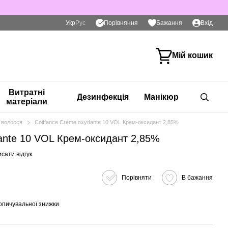
Порівняння
Укр
Рус
Бажання
Вхід
Мій кошик
Витратні
Дезинфекція
Манікюр
матеріали
 волосся
Coiffance Crème oxydante 10 VOL Крем-оксидант 2,85%
ante 10 VOL Крем-оксидант 2,85%
сати відгук
Порівняти
В бажання
опичувальної знижки