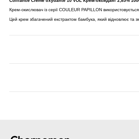
Coiffance Crème oxydante 10 VOL Крем-оксидант 2,85% 100
Крем-окислювач із серії COULEUR PAPILLON використовується 
Цей крем збагачений екстрактом бамбука, який відновлює та з