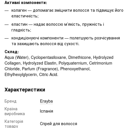
Активні компоненти:
колаген — допомагає зміцнити волосся та підвищує його
еластичність;
еластин — надає волоссю м’якість, пружність і
гладкість;
кондиціонуючі компоненти — полегшують розчісування
та захищають волосся від сухості.
Склад:
Aqua (Water), Cyclopentasiloxane, Dimethicone, Hydrolyzed
Collagen, Hydrolyzed Elastin, Polyquaternium, Cetrimonium
Chloride, Parfum (Fragrance), Phenoxyethanol,
Ethylhexylglycerin, Citric Acid.
Характеристики
Бренд
Erayba
Країна
Іспанія
виробника
Категорія
Спрей для волосся
товару