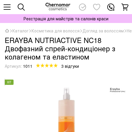
Реєстрація для майстрів та салонів краси
Каталог
Косметика для волосся
Догляд за волоссям
Не
ERAYBA NUTRIACTIVE NC18
Двофазний спрей-кондиціонер з
колагеном та еластином
Артикул:
1011
3 відгуки
ХІТ