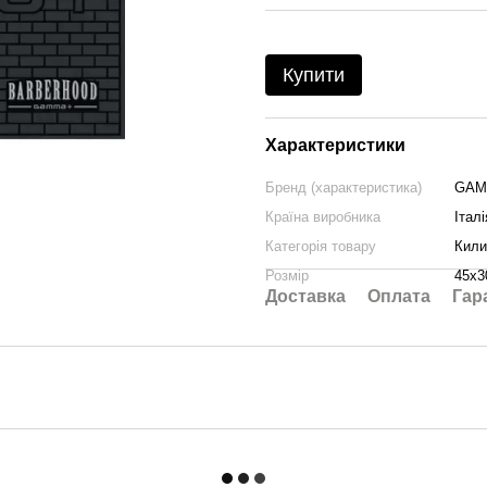
Купити
Характеристики
Бренд (характеристика)
GAM
Країна виробника
Італі
Категорія товару
Кили
Розмір
45х3
Доставка
Оплата
Гар