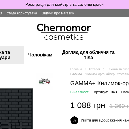
Реєстрація для майстрів та салонів краси
ія
Угода користувача
Відгуки про магазин
ка та
Догляд для обличчя та
Чоловікам
уари
тіла
Головна
Каталог
Техніка та акс
GAMMA+ Килимок-органайзер Profession
GAMMA+ Килимок-орга
В наявності
Артикул: 1943
Напи
1 088 грн
1 360 
Увійти для відображення нак
%