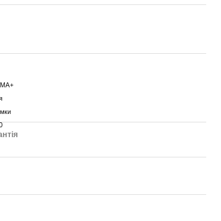
MA+
я
мки
0
антія