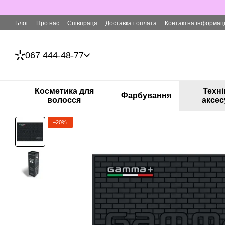
Перейти до основного контенту
Блог
Про нас
Співпраця
Доставка і оплата
Контактна інформац
067 444-48-77
Косметика для
Техні
Фарбування
волосся
аксес
−20%